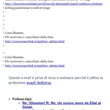
>
http://electronicintifada.net/blogs/ali-abunimah/israeli-soldiers-celebrate
-
> killing-palestinian-youth-revenge
>
>
>
>
>
> Lista Disarmo
> Per iscriversi o cancellarsi dalla lista:
>
http://www.peacelink.it/mailing_admin.html
>
>
> Lista Disarmo
> Per iscriversi o cancellarsi dalla lista:
>
http://www.peacelink.it/mailing_admin.html
Questa e-mail è priva di virus e malware perché è attiva la
protezione
avast! Antivirus
.
Follow-Ups
:
Re: [Disarmo] R: Re: Un nuovo muro da Eilat al
Golan