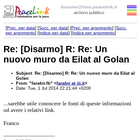
disarmo@liste.peacelink.it
archivio pubblico
[
Prec. per data
] [
Succ. per data
] [
Prec. per argomento
] [
Succ.
Elenco delle liste
per argomento
] [
Indice per data
] [
Indice per argomento
]
disarmo@liste.peacelink.it
Re: [Disarmo] R: Re: Un
nuovo muro da Eilat al Golan
Iscrizione / Cancellazione
Policy delle liste di PeaceLink
Subject
:
Re: [Disarmo] R: Re: Un nuovo muro da Eilat al
Golan
From
:
"farabir.fb" <
farabir at iii.it
>
Informativa sulla privacy
Date: Tue, 1 Jul 2014 22:21:44 +0200
Richieste di rimozione
...sarebbe utile conoscere le fonti di queste informazioni
od avere i relativi link.
Franco
-----------------------------------------