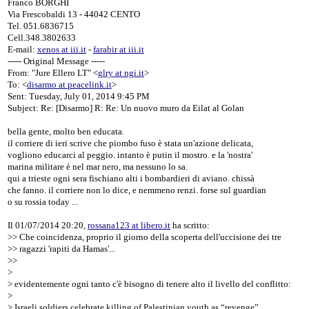
Franco BORGHI
Via Frescobaldi 13 - 44042 CENTO
Tel. 051.6836715
Cell.348.3802633
E-mail:
xenos at iii.it
-
farabir at iii.it
----- Original Message -----
From: "Jure Ellero LT" <
glry at ngi.it
>
To: <
disarmo at peacelink.it
>
Sent: Tuesday, July 01, 2014 9:45 PM
Subject: Re: [Disarmo] R: Re: Un nuovo muro da Eilat al Golan
bella gente, molto ben educata.
il corriere di ieri scrive che piombo fuso è stata un'azione delicata,
vogliono educarci al peggio. intanto è putin il mostro. e la 'nostra'
marina militare è nel mar nero, ma nessuno lo sa.
qui a trieste ogni sera fischiano alti i bombardieri di aviano. chissà
che fanno. il corriere non lo dice, e nemmeno renzi. forse sul guardian
o su rossia today ...
Il 01/07/2014 20:20,
rossana123 at libero.it
ha scritto:
>> Che coincidenza, proprio il giorno della scoperta dell'uccisione dei tre
>> ragazzi 'rapiti da Hamas'...
>>
>
> evidentemente ogni tanto c'è bisogno di tenere alto il livello del conflitto:
>
> Israeli soldiers celebrate killing of Palestinian youth as “revenge”