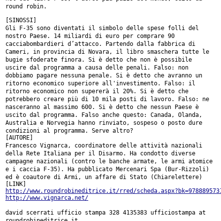
round robin.
Gli F-35 sono diventati il simbolo delle spese folli del
nostro Paese. 14
miliardi di euro per comprare 90
cacciabombardieri d’attacco. Partendo dalla
fabbrica di
Cameri, in provincia di Novara, il libro smaschera tutte le
bugie sfoderate finora. Si è detto che non è possibile
uscire dal programma
a causa delle penali. Falso: non
dobbiamo pagare nessuna penale. Si è detto
che avranno un
ritorno economico superiore all'investimento. Falso: il
ritorno economico non supererà il 20%. Si è detto che
potrebbero creare più
di 10 mila posti di lavoro. Falso: ne
nasceranno al massimo 600. Si è detto
che nessun Paese è
uscito dal programma. Falso anche questo: Canada, Olanda,
Australia e Norvegia hanno rinviato, sospeso o posto dure
condizioni al
programma. Serve altro?
Francesco Vignarca, coordinatore delle attività nazionali
della Rete
Italiana per il Disarmo. Ha condotto diverse
campagne nazionali (contro le
banche armate, le armi atomice
e i caccia F-35). Ha pubblicato Mercenari Spa
(Bur-Rizzoli)
ed è coautore di Armi, un affare di Stato (Chiarelettere)
http://www.roundrobineditrice.it/rred/scheda.aspx?bk=978889573
http://www.vignarca.net/
david scerrati ufficio stampa 328 4135383
ufficiostampa at
roundrobineditrice.it