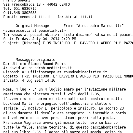
Franco BORGHI

Via Frescobaldi 13 - 44042 CENTO

Tel. 051.6836715

Cell.348.3802633

E-mail: xenos at iii.it - farabir at iii.it

----- Original Message -----
From: "Alessandro Marescotti"
<a.marescotti at peacelink.it>
To: <news at peacelink.it>; "Lista disarmo" <disarmo at peaceli
Sent: Friday, July 04, 2014 2:29 PM

Subject: [Disarmo] F-35 INSICURO. E' DAVVERO L'AEREO PIU' PAZZO
------Messaggio originale------

Da: Ufficio Stampa Round Robin

A: david at roundrobineditrice.it

Rispondi a: ufficiostampa at roundrobineditrice.it

Oggetto: F-35 INSICURO. E' DAVVERO L'AEREO PIU' PAZZO DEL MONDO
Inviato: 4 lug 2014 14:16

Roma, 4 lug - E' un 4 luglio amaro per l'aviazione militare
americana che
bloccato tutti i voli degli F-35,
l'avveniristico aereo militare multiruolo
costruito dalla
Lockheed Martin e orgoglio dell'industria a stelle e
strisce. Il motivo? E' pericoloso e insicuro. Lo scorso 23
giugno durante il
decollo era scoppiato un incendio a bordo
del velivolo dopo aver perso
alcuni pezzi sulla pista.
Francesco Vignarca aveva già messo tutto nero su bianco
tutte le falle,
anche tecniche, di questo cacciabombardiere
nel suo libro F-35, l’aereo più
pazzo del mondo, edito da