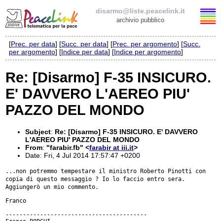
disarmo@liste.peacelink.it
archivio pubblico
[
Prec. per data
] [
Succ. per data
] [
Prec. per argomento
] [
Succ.
Elenco delle liste
per argomento
] [
Indice per data
] [
Indice per argomento
]
disarmo@liste.peacelink.it
Re: [Disarmo] F-35 INSICURO.
E' DAVVERO L'AEREO PIU'
Iscrizione / Cancellazione
PAZZO DEL MONDO
Policy delle liste di PeaceLink
Subject
:
Re: [Disarmo] F-35 INSICURO. E' DAVVERO
Informativa sulla privacy
L'AEREO PIU' PAZZO DEL MONDO
From
:
"farabir.fb" <
farabir at iii.it
>
Date: Fri, 4 Jul 2014 17:57:47 +0200
Richieste di rimozione
...non potremmo tempestare il ministro Roberto Pinotti con
copia di questo
messaggio ? Io lo faccio entro sera.
Aggiungerò un mio commento.
Franco

-----------------------------------------
