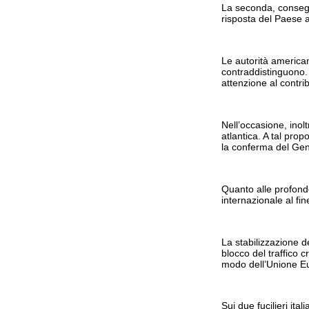
La seconda, consegue
risposta del Paese 
Le autorità america
contraddistinguono. P
attenzione al contrib
Nell’occasione, inol
atlantica. A tal prop
la conferma del Gene
Quanto alle profonde
internazionale al f
La stabilizzazione d
blocco del traffico 
modo dell’Unione Eur
Sui due fucilieri ita