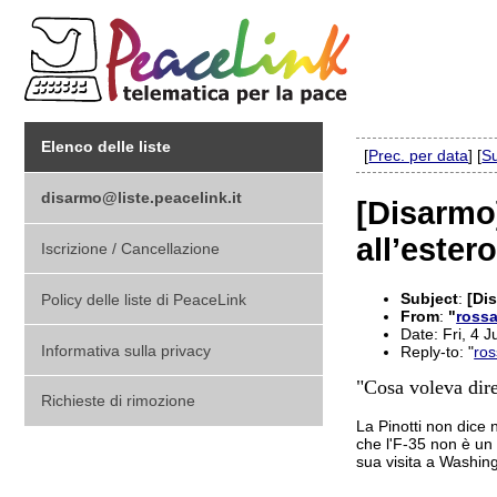
Elenco delle liste
[
Prec. per data
] [
Su
disarmo@liste.peacelink.it
[Disarmo]
all’ester
Iscrizione / Cancellazione
Subject
:
[Dis
Policy delle liste di PeaceLink
From
:
"
rossa
Date: Fri, 4 
Informativa sulla privacy
Reply-to: "
ros
"Cosa voleva dire
Richieste di rimozione
La Pinotti non dice n
che l'F-35 non è un
sua visita a Washin