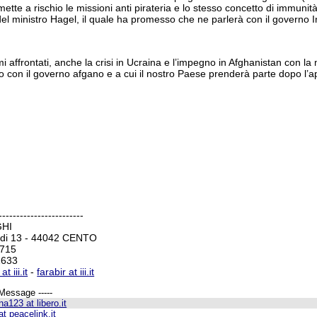
tte a rischio le missioni anti pirateria e lo stesso concetto di immunità 
el ministro Hagel, il quale ha promesso che ne parlerà con il governo I
 temi affrontati, anche la crisi in Ucraina e l’impegno in Afghanistan con
co con il governo afgano e a cui il nostro Paese prenderà parte dopo l
------------------------
GHI
ldi 13 - 44042 CENTO
6715
2633
t iii.it
-
farabir at iii.it
 Message -----
a123 at libero.it
t peacelink.it