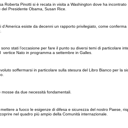
fesa Roberta Pinotti si è recata in visita a Washington dove ha incontrato 
e del Presidente Obama, Susan Rice.
niti d’America esiste da decenni un rapporto privilegiato, come conferma i
.
, sono stati l’occasione per fare il punto su diversi temi di particolare 
l
vertice Nato in programma a settembre in Galles.
a voluto soffermarsi in particolare sulla stesura del Libro Bianco per la 
no.
 le mosse da due necessità fondamentali.
mettere a fuoco le esigenze di difesa e sicurezza del nostro Paese, rispet
 ricoprire nel quadro più ampio della Comunità internazionale.