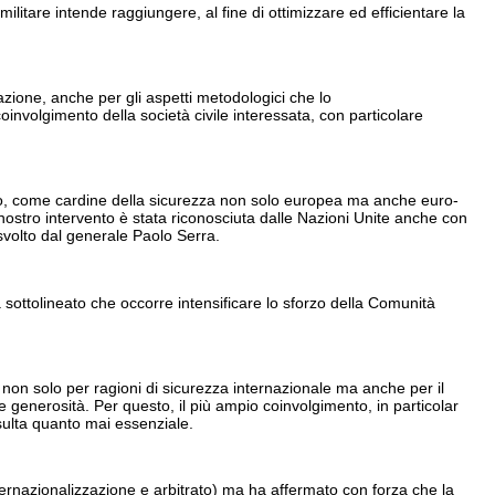
ilitare intende raggiungere, al fine di ottimizzare ed efficientare la
zione, anche per gli aspetti metodologici che lo
 coinvolgimento della società civile interessata, con particolare
rraneo, come cardine della sicurezza non solo europea ma anche euro-
del nostro intervento è stata riconosciuta dalle Nazioni Unite anche con
svolto dal generale Paolo Serra.
a sottolineato che occorre intensificare lo sforzo della Comunità
e non solo per ragioni di sicurezza internazionale ma anche per il
 e generosità. Per questo, il più ampio coinvolgimento, in particolar
isulta quanto mai essenziale.
 (internazionalizzazione e arbitrato) ma ha affermato con forza che la