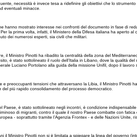
nte, necessità è invece tesa a ridefinire gli obiettivi che lo strumento m
ad eventuali minacce.
ne hanno mostrato interesse nei confronti del documento in fase di reda
er la prima volta, infatti, il Ministero della Difesa italiana ha aperto al
uto dei numerosi esperti, sia civili che militari.
tre, il Ministro Pinotti ha ribadito la centralità della zona del Medite
osito, è stato sottolineato il ruolo dell’Italia in Libano, dove la qualità 
rale Luciano Portolano alla guida della missione Unifil, dopo il lavoro 
 e preoccupanti tensioni che attraversano la Libia, il Ministro Pinotti h
ine del più rapido consolidamento del processo democratico.
el Paese, è stato sottolineato negli incontri, è condizione indispensabil
criminoso di migranti, contro il quale il nostro Paese combatte con fatica
opea - soprattutto tramite l’Agenzia Frontex - e delle Nazioni Unite, r
liani il Ministro Pinotti non si è limitata a spiegare la linea del governo