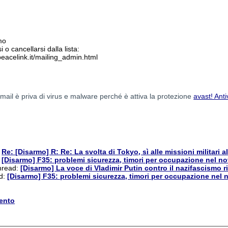
mo
i o cancellarsi dalla lista:
peacelink.it/mailing_admin.html
mail è priva di virus e malware perché è attiva la protezione
avast! Anti
:
Re: [Disarmo] R: Re: La svolta di Tokyo, sì alle missioni militari al
:
[Disarmo] F35: problemi sicurezza, timori per occupazione nel n
thread:
[Disarmo] La voce di Vladimir Putin contro il nazifascismo
ad:
[Disarmo] F35: problemi sicurezza, timori per occupazione nel 
ento