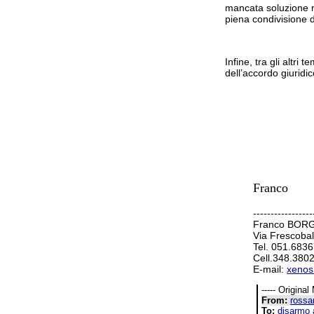
mancata soluzione me
piena condivisione d
Infine, tra gli altri
dell’accordo giuridi
Franco
-----------------
Franco BOR
Via Frescoba
Tel. 051.683
Cell.348.380
E-mail:
xenos a
----- Original
From:
rossan
To:
disarmo a