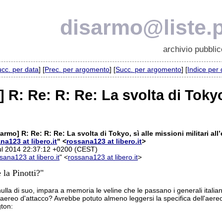
disarmo@liste.p
archivio pubblic
cc. per data
] [
Prec. per argomento
] [
Succ. per argomento
] [
Indice per
 R: Re: R: Re: La svolta di Tokyo,
o
armo] R: Re: R: Re: La svolta di Tokyo, sì alle missioni militari all
na123 at libero.it
" <
rossana123 at libero.it
>
Jul 2014 22:37:12 +0200 (CEST)
sana123 at libero.it
" <
rossana123 at libero.it
>
 la Pinotti?"
ulla di suo, impara a memoria le veline che le passano i generali italiani 
 aereo d'attacco? Avrebbe potuto almeno leggersi la specifica dell'aer
gton: