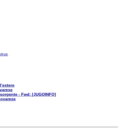
virus
.
l’estero
ovarese
 risorgente - Fwd: [JUGOINFO]
novarese