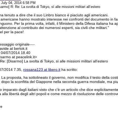
, July 04, 2014 6:58 PM
armo] R: Re: La svolta di Tokyo, sì alle missioni militari all’estero
i ha tenuto a dire che il suo Linbro bianco è piaciuto agli americani.
à americane hanno mostrato interesse nei confronti del documento in fas
nguono. Per la prima volta, infatti, il Ministero della Difesa italiana ha 
attenzione al contributo dei numerosi esperti, sia civili che militari."
l per la pace!
essaggio originale----
avide at bertok.it
 04/07/2014 18.40
isarmo at peacelink.it>
Re: [Disarmo] La svolta di Tokyo, sì alle missioni militari all’estero
/07/2014 7.35,
rossana123 at libero.it
ha scritto:
La proposta, ha sottolineato il governo, non modifica il testo della costi
dopo la sconfitta del Giappone nella seconda guerra mondiale, ma piut
 imparato dagli italiani visto che c'è un articolo che dice esplicitament
a alla libertà degli altri popoli e come mezzo di risoluzione delle controv
de