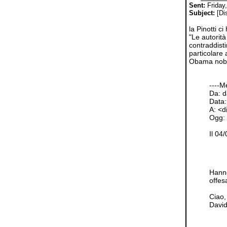
Sent:
Friday
Subject:
[Dis
la Pinotti c
"Le autorit
contraddisti
particolare 
Obama nobe
----M
Da: d
Data:
A: <d
Ogg: 
Il 04
Hanno
offes
Ciao,
Davi