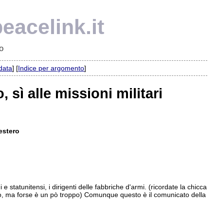
eacelink.it
o
 data
] [
Indice per argomento
]
 sì alle missioni militari
’estero
e statunitensi, i dirigenti delle fabbriche d'armi. (ricordate la chicca
eo, ma forse è un pò troppo) Comunque questo è il comunicato della