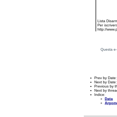
Lista Disar
Per iscrivers
http://www.
Questa e-
Prev by Date
Next by Date
Previous by 
Next by thre
Indice:
Data
Argom