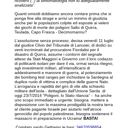
ricovero (..) la sintomatologia non fu adeguatamente
analizzata”.
Quanti omicidi dobbiamo ancora contare prima che si
ponga fine alla strage e arrivi un minimo di giustizia
anche per le popolazioni colpite ed esposte ai veleni
dei giochi di morte dei poligoni Salto di Quirra,
Teulada, Capo Frasca - Decimomannu?
L’assoluzione senza processo, decisa venerdì 11 luglio
dal giudice Clivio del Tribunale di Lanusei, di dodici su
venti incriminati dal procuratore Fiordalisi per il
disastro di Quirra, assume i contorni del segnale
atteso da Stati Maggiori e Governo con il loro codazzo
di politicanti isolani per dare il via, ormai senza ritegno,
agli investimenti militari, all’intensificarsi di
addestramenti e manovre di guerra, al potenziamento
dei bombing test ranges per inchiodare la Sardegna al
duplice ruolo di vittima e complice delle guerre Nato.
L’arroganza e rapidità del giro di vite alla schiavitù
militare dell’isola - dettagliato dall'Unione Sarda di
oggi 23/7/2014 “Poligoni, lo Stato rilancia” - ha anche
uno scopo immediato e urgente: bisogna mettere a
disposizione con la massima prodigalità la nostra terra
al cliente pagante Israele per aiutarlo nell'atroce
genocidio del popolo palestinese, bisogna sostenere il
massacro in preparazione in Ucraina!
BASTA!
Comitato sardo Gettiamo le basi:
3467059885
4