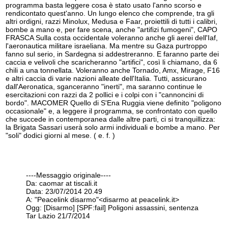
programma basta leggere cosa è stato usato l'anno scorso e
rendicontato quest'anno. Un lungo elenco che comprende, tra gli
altri ordigni, razzi Minolux, Medusa e Faar, proiettili di tutti i calibri,
bombe a mano e, per fare scena, anche "artifizi fumogeni", CAPO
FRASCA Sulla costa occidentale voleranno anche gli aerei dell'Iaf,
l'aeronautica militare israeliana. Ma mentre su Gaza purtroppo
fanno sul serio, in Sardegna si addestreranno. E faranno parte dei
caccia e velivoli che scaricheranno "artifici", così li chiamano, da 6
chili a una tonnellata. Voleranno anche Tornado, Amx, Mirage, F16
e altri caccia di varie nazioni alleate dell'Italia. Tutti, assicurano
dall'Aeronatica, sganceranno "inerti", ma saranno continue le
esercitazioni con razzi da 2 pollici e i colpi con i "cannoncini di
bordo". MACOMER Quello di S'Ena Ruggia viene definito "poligono
occasionale" e, a leggere il programma, se confrontato con quello
che succede in contemporanea dalle altre parti, ci si tranquillizza:
la Brigata Sassari userà solo armi individuali e bombe a mano. Per
"soli" dodici giorni al mese. ( e. f. )
----Messaggio originale----
Da: caomar at tiscali.it
Data: 23/07/2014 20.49
A: "Peacelink disarmo"<disarmo at peacelink.it>
Ogg: [Disarmo] [SPF:fail] Poligoni assassini, sentenza
Tar Lazio 21/7/2014