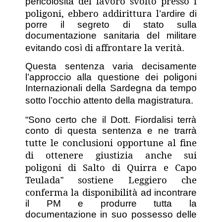
del lavoro svolto presso i
pericolosit
à
poligoni, ebbero addirittura l
’
ardire di
porre il segreto di stato sulla
documentazione sanitaria del militare
di affrontare la verit
evitando cos
ì
à
.
Questa sentenza varia decisamente
l
’
approccio alla questione dei poligoni
Internazionali della Sardegna da tempo
sotto l
’
occhio attento della magistratura.
à
“
Sono certo che il Dott. Fiordalisi terr
conto di questa sentenza e ne trarr
à
tutte le conclusioni opportune al fine
di ottenere giustizia anche sui
poligoni di Salto di Quirra e Capo
Teulada
sostiene Leggiero che
”
conferma la disponibilit
à
ad incontrare
il PM e produrre tutta la
documentazione in suo possesso delle