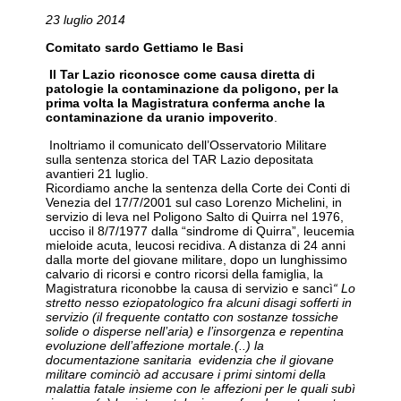
23 luglio 2014
Comitato sardo Gettiamo le Basi
Il Tar Lazio riconosce come causa diretta di
patologie la contaminazione da poligono, per la
prima volta la Magistratura conferma anche la
contaminazione da uranio impoverito
.
Inoltriamo il comunicato dell’Osservatorio Militare
sulla sentenza storica del TAR Lazio depositata
avantieri 21 luglio.
Ricordiamo anche la sentenza della Corte dei Conti di
Venezia del 17/7/2001 sul caso Lorenzo Michelini, in
servizio di leva nel Poligono Salto di Quirra nel 1976,
ucciso il 8/7/1977 dalla “sindrome di Quirra”, leucemia
mieloide acuta, leucosi recidiva. A distanza di 24 anni
dalla morte del giovane militare, dopo un lunghissimo
calvario di ricorsi e contro ricorsi della famiglia, la
Magistratura riconobbe la causa di servizio e sancì
“ Lo
stretto nesso eziopatologico fra alcuni disagi sofferti in
servizio (il frequente contatto con sostanze tossiche
solide o disperse nell’aria) e l’insorgenza e repentina
evoluzione dell’affezione mortale.(..) la
documentazione sanitaria evidenzia che il giovane
militare cominciò ad accusare i primi sintomi della
malattia fatale insieme con le affezioni per le quali subì