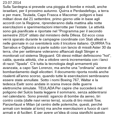
23.07.2014
Sulla Sardegna si prevede una pioggia di bombe e missili, anche
israeliani, per il prossimo autunno. Quirra e Perdasdefogu, a terra
e per mare, Teulada, Capo Frasca e Macomer: poligoni e basi
militari dove dal 21 settembre, primo giorno utile in base agli
accordi con la Regione, riprenderanno dalla mattina alla notte
esercitazioni e sperimentazioni interrotte per l'estate. Le attività
sono già pianificate e riportate nel "Programma per il secondo
semestre 2014" stilato dal ministero della Difesa. Ed ecco cosa
verrà sparato durante le campagne coordinate con Stati alleati e
nelle giornate in cui sventolerà solo il tricolore italiano. QUIRRA Tra
Sarrabus e Ogliastra si parte subito con lancio di missili Aster 30 da
terra, che per settimane voleranno affiancati dagli Stinger e
monitorati col sistema Skyguard. Gli stessi militari definiscono "hot",
calda, questa attività, che a ottobre verrà incrementata con i lanci
di razzi "Spada". C'è tutta la tecnologia degli armamenti più
avanzata, a capo San Lorenzo, ma anche una "ordinaria" azione di
bombardamento dagli elicotteri. Il documento riporta novità anche
risalenti all'anno scorso, quando tutte le esercitazioni sembravano
essere state annullate. Sotto i nomi Boeing 767, Waltar e la
tedesca Ewitr sono andate in scena invece delle guerre
elettroniche simulate. TEULADA Per capire che succederà nel
poligono del Sulcis basta leggere il sommario, senza addentrarsi
nel calendario. Sono previsti: sgancio di bombe da aereo, tiri
contro costa (dalle navi verso terra), scuola di tiro missili Tow,
Panzerfaust e Milan (al centro delle polemiche, questi, perché
armati con testate al torio) ma anche esercitazioni a fuoco di carri
armati e di fucilieri. E per avere un'idea di cosa significhi questo