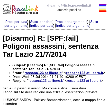
disarmo@liste.peacelink.it
archivio pubblico
[
Prec. per data
] [
Succ. per data
] [
Prec. per argomento
] [
Succ.
Elenco delle liste
per argomento
] [
Indice per data
] [
Indice per argomento
]
disarmo@liste.peacelink.it
[Disarmo] R: [SPF:fail]
Poligoni assassini, sentenza
Iscrizione / Cancellazione
Tar Lazio 21/7/2014
Policy delle liste di PeaceLink
Subject
:
[Disarmo] R: [SPF:fail] Poligoni assassini,
Informativa sulla privacy
sentenza Tar Lazio 21/7/2014
From
:
"
rossana123 at libero.it
" <
rossana123 at libero.it
>
Date: Wed, 23 Jul 2014 21:21:40 +0200 (CEST)
Richieste di rimozione
Reply-to: "
rossana123 at libero.it
" <
rossana123 at libero.it
>
beh è un passo in avanti. Ma come si dice....sarà dura.
Leggo sul sito della regione una sfilza di esercitazioni previste:
L'UNIONE SARDA - Politica: Bombardamenti, ecco la mappa fino a
dicembre