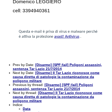
Domenico LEGGIERO
cell: 3394940361
Questa e-mail è priva di virus e malware perché
è attiva la protezione
avast! Antivirus
.
Prev by Date:
[Disarmo] [SPF:fail] Poligoni assassini,
sentenza Tar Lazio 21/7/2014
Next by Date:
[Disarmo] Il Tar Lazio riconosce come
causa diretta di patologie la contaminazione da
poligono militare
Previous by thread:
[Disarmo] [SPF:fail] Poligoni
assassini, sentenza Tar Lazio 21/7/2014
Next by thread:
[Disarmo] Il Tar Lazio riconosce come
causa diretta di patologie la contaminazione da
poligono militare
Indice:
Data