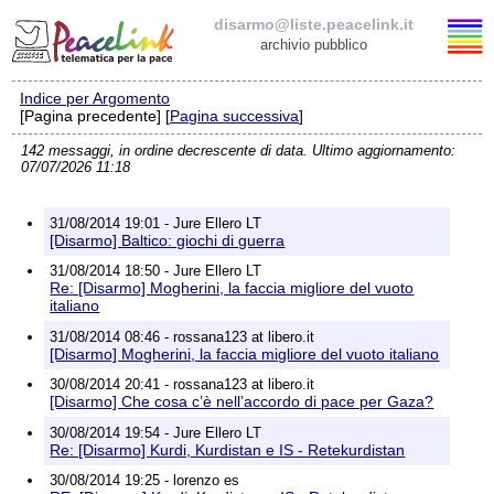
disarmo@liste.peacelink.it
archivio pubblico
Indice per Argomento
Elenco delle liste
[Pagina precedente] [
Pagina successiva
]
142 messaggi, in ordine decrescente di data. Ultimo aggiornamento:
disarmo@liste.peacelink.it
07/07/2026 11:18
Iscrizione / Cancellazione
31/08/2014 19:01 - Jure Ellero LT
[Disarmo] Baltico: giochi di guerra
Policy delle liste di PeaceLink
31/08/2014 18:50 - Jure Ellero LT
Re: [Disarmo] Mogherini, la faccia migliore del vuoto
italiano
Informativa sulla privacy
31/08/2014 08:46 - rossana123 at libero.it
[Disarmo] Mogherini, la faccia migliore del vuoto italiano
Richieste di rimozione
30/08/2014 20:41 - rossana123 at libero.it
[Disarmo] Che cosa c’è nell’accordo di pace per Gaza?
30/08/2014 19:54 - Jure Ellero LT
Re: [Disarmo] Kurdi, Kurdistan e IS - Retekurdistan
30/08/2014 19:25 - lorenzo es