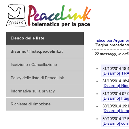
Elenco delle liste
Indice per Argome
[Pagina precedente
disarmo@liste.peacelink.it
22 messaggi, in ord
Iscrizione / Cancellazione
31/10/2014 18:4
[Disarmo] T
Policy delle liste di PeaceLink
31/10/2014 18:48
[Disarmo] Riec
Informativa sulla privacy
31/10/2014 07:01
[Disarmo] I tag
Richieste di rimozione
30/10/2014 19:1
[Disarmo] Israe
30/10/2014 17:55
[Disarmo] con 