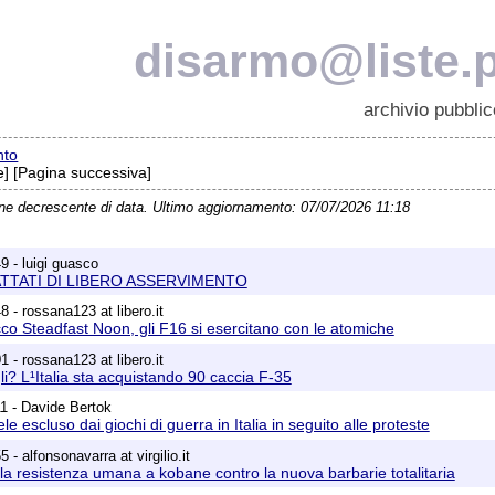
disarmo@liste.p
archivio pubblic
nto
] [Pagina successiva]
ine decrescente di data. Ultimo aggiornamento: 07/07/2026 11:18
9 - luigi guasco
RATTATI DI LIBERO ASSERVIMENTO
 - rossana123 at libero.it
co Steadfast Noon, gli F16 si esercitano con le atomiche
 - rossana123 at libero.it
li? L¹Italia sta acquistando 90 caccia F-35
1 - Davide Bertok
le escluso dai giochi di guerra in Italia in seguito alle proteste
 - alfonsonavarra at virgilio.it
la resistenza umana a kobane contro la nuova barbarie totalitaria