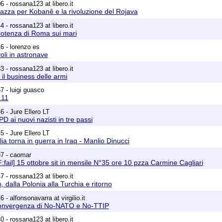
 - rossana123 at libero.it
iazza per Kobanê e la rivoluzione del Rojava
 - rossana123 at libero.it
potenza di Roma sui mari
6 - lorenzo es
oli in astronave
 - rossana123 at libero.it
 il business delle armi
7 - luigi guasco
.11
6 - Jure Ellero LT
D ai nuovi nazisti in tre passi
5 - Jure Ellero LT
lia torna in guerra in Iraq - Manlio Dinucci
37 - caomar
:fail] 15 ottobre sit in mensile N°35 ore 10 pzza Carmine Cagliari
 - rossana123 at libero.it
 dalla Polonia alla Turchia e ritorno
 - alfonsonavarra at virgilio.it
convergenza di No-NATO e No-TTIP
 - rossana123 at libero.it