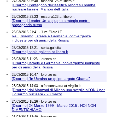
27/03/2015 06:48 - rossana123 at libero.it
[Disarmo] Pentagono declassifica report su bomba
nucleare Israele. Ma non dell'Italia
26/03/2015 23:23 - rossana123 at libero.it
[Disarmo] Leader Ue: a giugno strategia contro
propaganda russa
26/03/2015 21:41 - Jure Ellero LT
Re: [Disarmo] Israele e Germania: convergenze
indigeste per gli amici della Russia
26/03/2015 12:21 - sonia.galletta
[Disarmo] sonia.galletta at libero.it
26/03/2015 11:23 - lorenzo es
[Disarmo] Israele e Germania: convergenze indigeste
per gli amici della Russia
26/03/2015 10:47 - lorenzo es
[Disarmo] “In Ucraina un golpe targato Obama”
25/03/2015 14:03 - alfonsonavarra at virgilio.it
[Disarmo] dal Manzoni di Milano una sveglia all'ONU per
il disarmo nucleare - 28 marzo
24/03/2015 15:26 - lorenzo es
[Disarmo] 24 Marzo 1999 - Marzo 2015 : NOI NON
DIMENTICHIAMO
23/03/2015 13:49 - lorenzo es