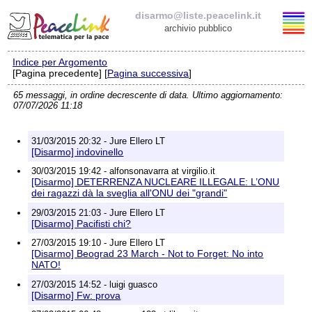
disarmo@liste.peacelink.it
archivio pubblico
Indice per Argomento
Elenco delle liste
[Pagina precedente] [
Pagina successiva
]
65 messaggi, in ordine decrescente di data. Ultimo aggiornamento:
disarmo@liste.peacelink.it
07/07/2026 11:18
Iscrizione / Cancellazione
31/03/2015 20:32 - Jure Ellero LT
[Disarmo] indovinello
Policy delle liste di PeaceLink
30/03/2015 19:42 - alfonsonavarra at virgilio.it
[Disarmo] DETERRENZA NUCLEARE ILLEGALE: L’ONU
dei ragazzi dà la sveglia all'ONU dei "grandi"
Informativa sulla privacy
29/03/2015 21:03 - Jure Ellero LT
[Disarmo] Pacifisti chi?
Richieste di rimozione
27/03/2015 19:10 - Jure Ellero LT
[Disarmo] Beograd 23 March - Not to Forget: No into
NATO!
27/03/2015 14:52 - luigi guasco
[Disarmo] Fw: prova