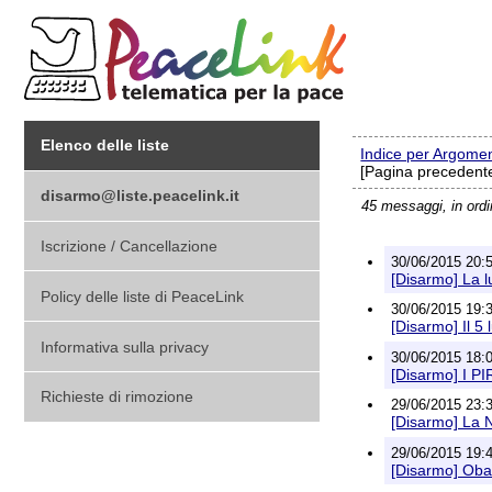
Elenco delle liste
Indice per Argome
[Pagina precedente
disarmo@liste.peacelink.it
45 messaggi, in ord
Iscrizione / Cancellazione
30/06/2015 20:51
[Disarmo] La 
Policy delle liste di PeaceLink
30/06/2015 19:35
[Disarmo] Il 5 
Informativa sulla privacy
30/06/2015 18:0
[Disarmo] I 
Richieste di rimozione
29/06/2015 23:36
[Disarmo] La N
29/06/2015 19:40
[Disarmo] Obam