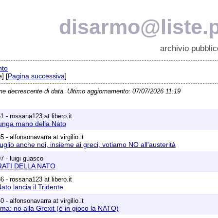
disarmo@liste.p
archivio pubblic
nto
] [
Pagina successiva
]
ine decrescente di data. Ultimo aggiornamento: 07/07/2026 11:19
 - rossana123 at libero.it
lunga mano della Nato
 - alfonsonavarra at virgilio.it
luglio anche noi, insieme ai greci, votiamo NO all'austerità
7 - luigi guasco
PIRATI DELLA NATO
 - rossana123 at libero.it
ato lancia il Tridente
 - alfonsonavarra at virgilio.it
a: no alla Grexit (è in gioco la NATO)