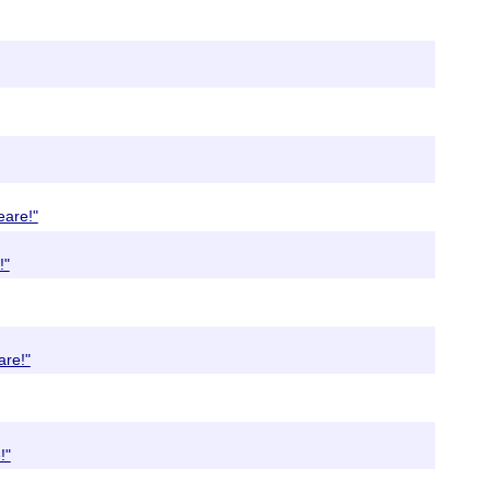
eare!"
!"
are!"
!"