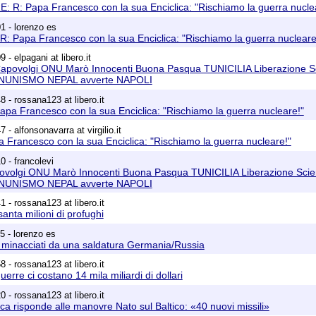
E: R: Papa Francesco con la sua Enciclica: "Rischiamo la guerra nucle
1 - lorenzo es
R: Papa Francesco con la sua Enciclica: "Rischiamo la guerra nucleare
 - elpagani at libero.it
Capovolgi ONU Marò Innocenti Buona Pasqua TUNICILIA Liberazione 
n NUNISMO NEPAL avverte NAPOLI
 - rossana123 at libero.it
apa Francesco con la sua Enciclica: "Rischiamo la guerra nucleare!"
 - alfonsonavarra at virgilio.it
 Francesco con la sua Enciclica: "Rischiamo la guerra nucleare!"
0 - francolevi
ovolgi ONU Marò Innocenti Buona Pasqua TUNICILIA Liberazione Sci
n NUNISMO NEPAL avverte NAPOLI
 - rossana123 at libero.it
nta milioni di pro­fu­ghi
5 - lorenzo es
 minacciati da una saldatura Germania/Russia
 - rossana123 at libero.it
erre ci costano 14 mila miliardi di dollari
 - rossana123 at libero.it
a risponde alle manovre Nato sul Baltico: «40 nuovi missili»