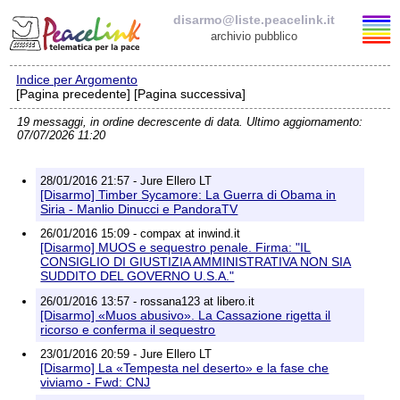
disarmo@liste.peacelink.it
archivio pubblico
Indice per Argomento
Elenco delle liste
[Pagina precedente] [Pagina successiva]
19 messaggi, in ordine decrescente di data. Ultimo aggiornamento:
disarmo@liste.peacelink.it
07/07/2026 11:20
Iscrizione / Cancellazione
28/01/2016 21:57 - Jure Ellero LT
[Disarmo] Timber Sycamore: La Guerra di Obama in
Policy delle liste di PeaceLink
Siria - Manlio Dinucci e PandoraTV
26/01/2016 15:09 - compax at inwind.it
[Disarmo] MUOS e sequestro penale. Firma: "IL
Informativa sulla privacy
CONSIGLIO DI GIUSTIZIA AMMINISTRATIVA NON SIA
SUDDITO DEL GOVERNO U.S.A."
Richieste di rimozione
26/01/2016 13:57 - rossana123 at libero.it
[Disarmo] «Muos abusivo». La Cassazione rigetta il
ricorso e conferma il sequestro
23/01/2016 20:59 - Jure Ellero LT
[Disarmo] La «Tempesta nel deserto» e la fase che
viviamo - Fwd: CNJ