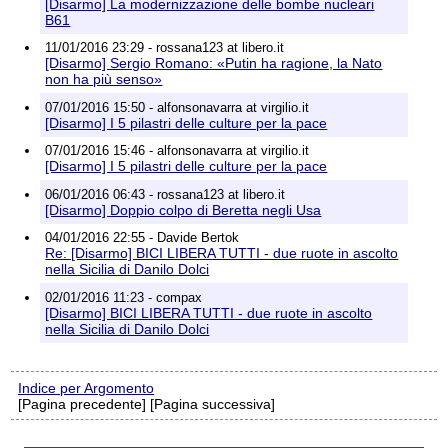
[Disarmo] La modernizzazione delle bombe nucleari
B61
11/01/2016 23:29 - rossana123 at libero.it
[Disarmo] Sergio Romano: «Putin ha ragione, la Nato
non ha più senso»
07/01/2016 15:50 - alfonsonavarra at virgilio.it
[Disarmo] I 5 pilastri delle culture per la pace
07/01/2016 15:46 - alfonsonavarra at virgilio.it
[Disarmo] I 5 pilastri delle culture per la pace
06/01/2016 06:43 - rossana123 at libero.it
[Disarmo] Doppio colpo di Beretta negli Usa
04/01/2016 22:55 - Davide Bertok
Re: [Disarmo] BICI LIBERA TUTTI - due ruote in ascolto
nella Sicilia di Danilo Dolci
02/01/2016 11:23 - compax
[Disarmo] BICI LIBERA TUTTI - due ruote in ascolto
nella Sicilia di Danilo Dolci
Indice per Argomento
[Pagina precedente] [Pagina successiva]