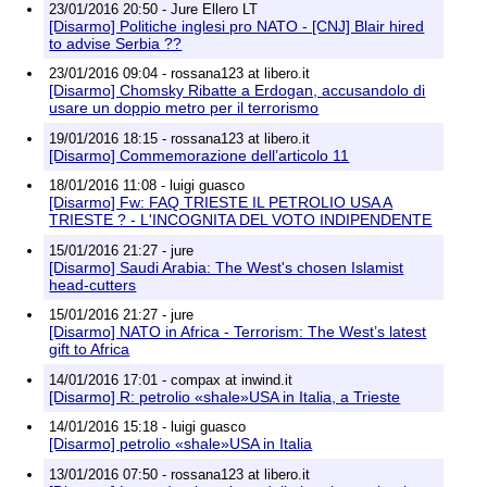
23/01/2016 20:50 - Jure Ellero LT
[Disarmo] Politiche inglesi pro NATO - [CNJ] Blair hired
to advise Serbia ??
23/01/2016 09:04 - rossana123 at libero.it
[Disarmo] Chomsky Ribatte a Erdogan, accusandolo di
usare un doppio metro per il terrorismo
19/01/2016 18:15 - rossana123 at libero.it
[Disarmo] Commemorazione dell’articolo 11
18/01/2016 11:08 - luigi guasco
[Disarmo] Fw: FAQ TRIESTE IL PETROLIO USA A
TRIESTE ? - L'INCOGNITA DEL VOTO INDIPENDENTE
15/01/2016 21:27 - jure
[Disarmo] Saudi Arabia: The West's chosen Islamist
head-cutters
15/01/2016 21:27 - jure
[Disarmo] NATO in Africa - Terrorism: The West’s latest
gift to Africa
14/01/2016 17:01 - compax at inwind.it
[Disarmo] R: petrolio «shale»USA in Italia, a Trieste
14/01/2016 15:18 - luigi guasco
[Disarmo] petrolio «shale»USA in Italia
13/01/2016 07:50 - rossana123 at libero.it