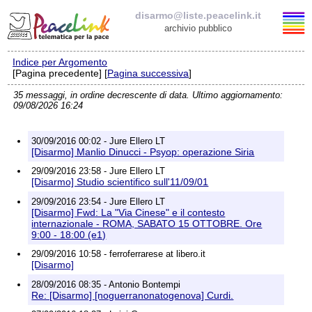
disarmo@liste.peacelink.it
archivio pubblico
Indice per Argomento
Elenco delle liste
[Pagina precedente] [
Pagina successiva
]
35 messaggi, in ordine decrescente di data. Ultimo aggiornamento:
disarmo@liste.peacelink.it
09/08/2026 16:24
Iscrizione / Cancellazione
30/09/2016 00:02 - Jure Ellero LT
[Disarmo] Manlio Dinucci - Psyop: operazione Siria
Policy delle liste di PeaceLink
29/09/2016 23:58 - Jure Ellero LT
[Disarmo] Studio scientifico sull'11/09/01
Informativa sulla privacy
29/09/2016 23:54 - Jure Ellero LT
[Disarmo] Fwd: La "Via Cinese" e il contesto
internazionale - ROMA, SABATO 15 OTTOBRE. Ore
Richieste di rimozione
9:00 - 18:00 (e1)
29/09/2016 10:58 - ferroferrarese at libero.it
[Disarmo]
28/09/2016 08:35 - Antonio Bontempi
Re: [Disarmo] [noguerranonatogenova] Curdi.