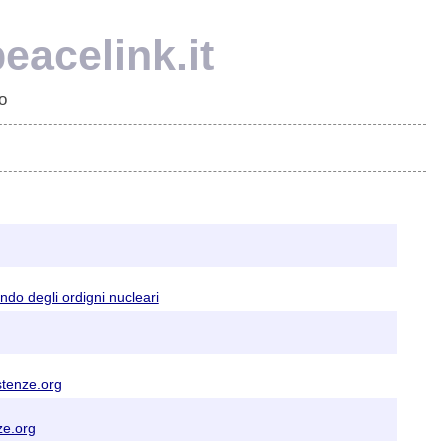
eacelink.it
o
ando degli ordigni nucleari
stenze.org
ze.org