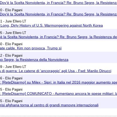
Dov'è la Scelta Nonviolenta, in Francia? Re: Bruno Segre, la Resistenz
0 - Elio Pagani
Dov'è la Scelta Nonviolenta, in Francia? Re: Bruno Segre, la Resistenz
1 - Jure Ellero LT
Long, Dirty History of U.S. Warmongering against North Korea
5 - Jure Ellero LT
è la Scelta Nonviolenta, in Francia? Re: Bruno Segre, la Resistenza de
0 - Elio Pagani
ate calde. Kim non provoca, Trump sì
2 - Elio Pagani
o Segre, la Resistenza della Nonviolenza
9 - Jure Ellero LT
ia di guerra: Le catene di 'ancoraggio' agli Usa - Fwd: Manlio Dinucci
6 - Elio Pagani
 [ReteDisarmo] su Milex - Sipri: in Italia nel 2016 maggior aumento spes
5 - Elio Pagani
 [ReteDisarmo] COMUNICATO - Aumentano ancora le spese militari: la s
5 - Elio Pagani
risi afghana torna al centro di grandi manovre internazionali