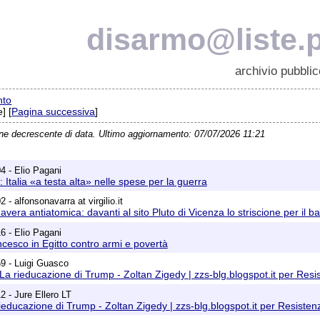
disarmo@liste.p
archivio pubblic
nto
] [
Pagina successiva
]
ine decrescente di data. Ultimo aggiornamento: 07/07/2026 11:21
4 - Elio Pagani
 Italia «a testa alta» nelle spese per la guerra
 - alfonsonavarra at virgilio.it
vera antiatomica: davanti al sito Pluto di Vicenza lo striscione per il b
6 - Elio Pagani
cesco in Egitto contro armi e povertà
9 - Luigi Guasco
La rieducazione di Trump - Zoltan Zigedy | zzs-blg.blogspot.it per Resi
2 - Jure Ellero LT
ieducazione di Trump - Zoltan Zigedy | zzs-blg.blogspot.it per Resisten