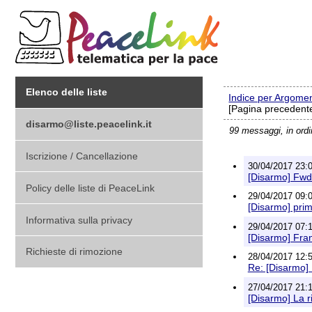
Elenco delle liste
Indice per Argome
[Pagina precedente
disarmo@liste.peacelink.it
99 messaggi, in ord
Iscrizione / Cancellazione
30/04/2017 23:0
[Disarmo] Fwd:
Policy delle liste di PeaceLink
29/04/2017 09:02
[Disarmo] prima
Informativa sulla privacy
29/04/2017 07:1
[Disarmo] Fran
Richieste di rimozione
28/04/2017 12:5
Re: [Disarmo] 
27/04/2017 21:1
[Disarmo] La r