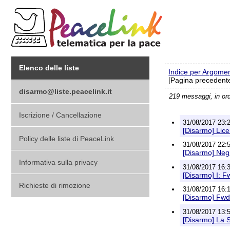
Elenco delle liste
Indice per Argome
[Pagina precedente
disarmo@liste.peacelink.it
219 messaggi, in or
Iscrizione / Cancellazione
31/08/2017 23:2
[Disarmo] Lice
Policy delle liste di PeaceLink
31/08/2017 22:5
[Disarmo] Negri
Informativa sulla privacy
31/08/2017 16:3
[Disarmo] I: F
Richieste di rimozione
31/08/2017 16:1
[Disarmo] Fwd:
31/08/2017 13:5
[Disarmo] La S