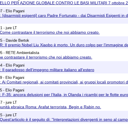
PELLO PER AZIONE GLOBALE CONTRO LE BASI MILITARI 7 ottobre 
7 - Elio Pagani
[disarmisti esigenti] caro Padre Fortunato - dai Disarmisti Esigenti in 
1 - jure LT
Come contrastare il terrorismo che noi abbiamo creato.
5 - Davide Bertok
R: Il premio Nobel Liu Xiaobo è morto. Un duro colpo per l’immagine de
05 - RETE Ambientalista
 contrastare il terrorismo che noi abbiamo creato.
4 - Elio Pagani
Il paradosso dell’impegno militare italiano all’estero
9 - Elio Pagani
Ai Comitati regionali, ai comitati provinciali, ai gruppi locali promotori
5 - Elio Pagani
F-35: ancora delusioni per l’Italia, in Olanda i ricambi per le flotte eu
7 - jure LT
nità ebraica Roma: Arafat terrorista, Begin e Rabin no.
5 - jure LT
uest’articolo è il seguito di: “Interpretazioni divergenti in seno al camp