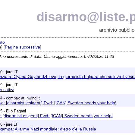
disarmo@liste.p
archivio pubblic
nto
] [
Pagina successiva
]
dine decrescente di data. Ultimo aggiornamento: 07/07/2026 11:23
0 - jure LT
nziata Dilyana Gaytandzhieva, la giornalista bulgara che sollevò il vespa
9 - jure LT
 cattivi
4 - compax at inwind.it
wd: [disarmisti esigenti] Fwd: [ICAN] Sweden needs your help!
5 - Elio Pagani
 [disarmisti esigenti] Fwd: [ICAN] Sweden needs your help!
6 - jure LT
tampa: Allarme Nazi mondiale: dietro c'è la Russia