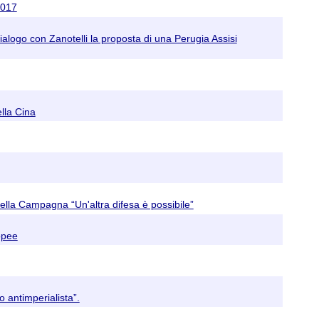
2017
dialogo con Zanotelli la proposta di una Perugia Assisi
lla Cina
 della Campagna “Un'altra difesa è possibile”
ropee
o antimperialista”.