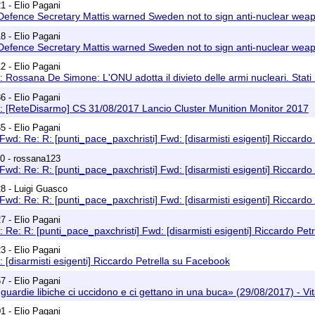
1 - Elio Pagani
Defence Secretary Mattis warned Sweden not to sign anti-nuclear weap
8 - Elio Pagani
Defence Secretary Mattis warned Sweden not to sign anti-nuclear weap
2 - Elio Pagani
 Rossana De Simone: L'ONU adotta il divieto delle armi nucleari. Stati U
6 - Elio Pagani
: [ReteDisarmo] CS 31/08/2017 Lancio Cluster Munition Monitor 2017
5 - Elio Pagani
Fwd: Re: R: [punti_pace_paxchristi] Fwd: [disarmisti esigenti] Riccard
0 - rossana123
Fwd: Re: R: [punti_pace_paxchristi] Fwd: [disarmisti esigenti] Riccard
8 - Luigi Guasco
Fwd: Re: R: [punti_pace_paxchristi] Fwd: [disarmisti esigenti] Riccard
7 - Elio Pagani
 Re: R: [punti_pace_paxchristi] Fwd: [disarmisti esigenti] Riccardo Pet
3 - Elio Pagani
 [disarmisti esigenti] Riccardo Petrella su Facebook
7 - Elio Pagani
guardie libiche ci uccidono e ci gettano in una buca» (29/08/2017) - Vita
1 - Elio Pagani