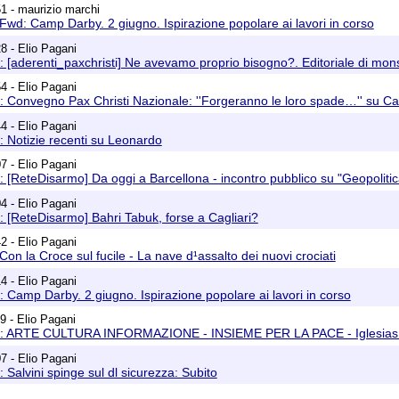
1 - maurizio marchi
Fwd: Camp Darby. 2 giugno. Ispirazione popolare ai lavori in corso
8 - Elio Pagani
 [aderenti_paxchristi] Ne avevamo proprio bisogno?. Editoriale di mons.
4 - Elio Pagani
: Convegno Pax Christi Nazionale: ''Forgeranno le loro spade…'' su 
4 - Elio Pagani
 Notizie recenti su Leonardo
7 - Elio Pagani
 [ReteDisarmo] Da oggi a Barcellona - incontro pubblico su "Geopoliti
4 - Elio Pagani
 [ReteDisarmo] Bahri Tabuk, forse a Cagliari?
2 - Elio Pagani
Con la Croce sul fucile - La nave d¹assalto dei nuovi crociati
4 - Elio Pagani
 Camp Darby. 2 giugno. Ispirazione popolare ai lavori in corso
9 - Elio Pagani
d: ARTE CULTURA INFORMAZIONE - INSIEME PER LA PACE - Iglesias 3
7 - Elio Pagani
 Salvini spinge sul dl sicurezza: Subito