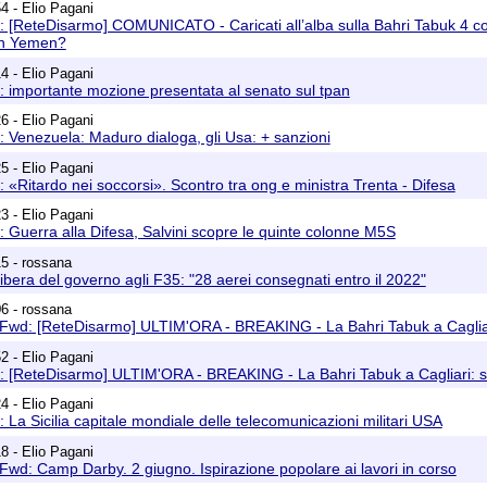
4 - Elio Pagani
 [ReteDisarmo] COMUNICATO - Caricati all’alba sulla Bahri Tabuk 4 conta
 in Yemen?
4 - Elio Pagani
 importante mozione presentata al senato sul tpan
6 - Elio Pagani
 Venezuela: Maduro dialoga, gli Usa: + sanzioni
5 - Elio Pagani
 «Ritardo nei soccorsi». Scontro tra ong e ministra Trenta - Difesa
3 - Elio Pagani
 Guerra alla Difesa, Salvini scopre le quinte colonne M5S
5 - rossana
libera del governo agli F35: "28 aerei consegnati entro il 2022"
6 - rossana
 Fwd: [ReteDisarmo] ULTIM'ORA - BREAKING - La Bahri Tabuk a Cagliari
2 - Elio Pagani
: [ReteDisarmo] ULTIM'ORA - BREAKING - La Bahri Tabuk a Cagliari: so
4 - Elio Pagani
 La Sicilia capitale mondiale delle telecomunicazioni militari USA
8 - Elio Pagani
Fwd: Camp Darby. 2 giugno. Ispirazione popolare ai lavori in corso