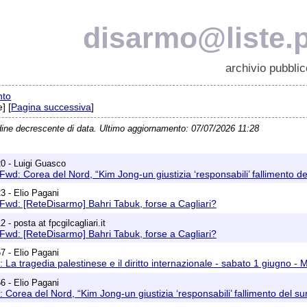
disarmo@liste.p
archivio pubblic
nto
] [
Pagina successiva
]
dine decrescente di data. Ultimo aggiornamento: 07/07/2026 11:28
0 - Luigi Guasco
Fwd: Corea del Nord, “Kim Jong-un giustizia ‘responsabili’ fallimento 
3 - Elio Pagani
Fwd: [ReteDisarmo] Bahri Tabuk, forse a Cagliari?
 - posta at fpcgilcagliari.it
Fwd: [ReteDisarmo] Bahri Tabuk, forse a Cagliari?
7 - Elio Pagani
La tragedia palestinese e il diritto internazionale - sabato 1 giugno - 
6 - Elio Pagani
 Corea del Nord, “Kim Jong-un giustizia ‘responsabili’ fallimento del s