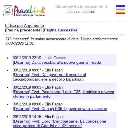
disarmo@liste.peacelink.it
archivio pubblico
Indice per Argomento
Elenco delle liste
[Pagina precedente] [
Pagina successiva
]
216 messaggi, in ordine decrescente di data. Ultimo aggiornamento:
disarmo@liste.peacelink.it
07/07/2026 11:31
Iscrizione / Cancellazione
30/11/2019 22:19 - Luigi Guasco
[Disarmo] Dalla vecchia alla nuova guerra fredda
Policy delle liste di PeaceLink
30/11/2019 09:07 - Elio Pagani
[Disarmo] Fwd: Dal governo di «svolta al
cacciabombardiere a decollo bipartisan
Informativa sulla privacy
30/11/2019 09:03 - Elio Pagani
[Disarmo] Fwd: Palazzotto (Leu): F35, il ministro doveva
Richieste di rimozione
riferire in parlamento
30/11/2019 09:00 - Elio Pagani
[Disarmo] Fwd: Con gli F35 il governo va a «caccia»
29/11/2019 14:15 - Elio Pagani
[Disarmo] Fwd: Libro “L’antibarbarie. La concezione
etico-politica di Gandhi e il XXI secolo”