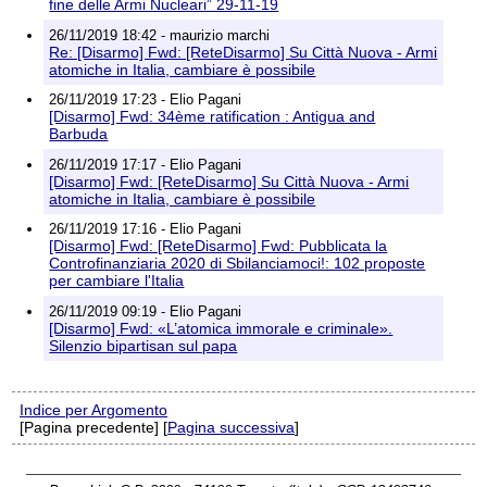
fine delle Armi Nucleari” 29-11-19
26/11/2019 18:42 - maurizio marchi
Re: [Disarmo] Fwd: [ReteDisarmo] Su Città Nuova - Armi
atomiche in Italia, cambiare è possibile
26/11/2019 17:23 - Elio Pagani
[Disarmo] Fwd: 34ème ratification : Antigua and
Barbuda
26/11/2019 17:17 - Elio Pagani
[Disarmo] Fwd: [ReteDisarmo] Su Città Nuova - Armi
atomiche in Italia, cambiare è possibile
26/11/2019 17:16 - Elio Pagani
[Disarmo] Fwd: [ReteDisarmo] Fwd: Pubblicata la
Controfinanziaria 2020 di Sbilanciamoci!: 102 proposte
per cambiare l'Italia
26/11/2019 09:19 - Elio Pagani
[Disarmo] Fwd: «L’atomica immorale e criminale».
Silenzio bipartisan sul papa
Indice per Argomento
[Pagina precedente] [
Pagina successiva
]