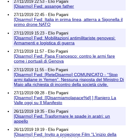
27/11/2019 22:53 - Elio Pagani
[Disarmo] Fwd: assange father
27/11/2019 22:45 - Elio Pagani
[Disarmo] Fwd: Italia in prima linea, atterra a Sigonella il
primo drone NATO
27/11/2019 15:23 - Elio Pagani
[Disarmo] Fwd: Mobilitazioni antimilitariste genovesi:
Armamenti e logistica di guerra
27/11/2019 11:57 - Elio Pagani
[Disarmo] Fwd: Papa Francesco: contro le armi fare
come i portuali di Genova
27/11/2019 11:55 - Elio Pagani
[Disarmo] Fwd: [ReteDisarmo] COMUNICATO - “Stop
armi italiane in Yemen”. Nessuna risposta del Ministro Di
Maio alla richiesta di incontro della società civile.
27/11/2019 09:28 - Elio Pagani
[Disarmo] Fwd: [[Disarmiamolapace%d] ] Raniero La
Valle oggi su Il Manifesto
26/11/2019 19:35 - Elio Pagani
[Disarmo] Fwd: Trasformare le spade in aratri: un
appello
26/11/2019 19:19 - Elio Pagani
[Disarmo] Fwd: Invito a proiezione Film “L'inizio della