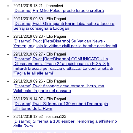
29/11/2019 13:21 - francolevi
[Disarmo] Rrr Miko Peled: presto Israele crollerà
29/11/2019 09:30 - Elio Pagani
[Disarmo] Fwd: Gli impianti Eni in Libia sotto attacco e
Serraj si consegna a Erdogan
29/11/2019 09:28 - Elio Pagani
[Disarmo] Fwd: [ReteDisarmo] Su Vatican News -
Yemen, migliaia le vittime civili per le bombe occidentali
29/11/2019 09:27 - Elio Pagani
[Disarmo] Fwd: [ReteDisarmo] COMUNICATO - La
Difesa annuncia “Fase 2” acquisto caccia F-35: 3,5
miliardi bruciati per caccia d'attacco. La contrarietà di
"Taglia le ali alle armi"
29/11/2019 09:26 - Elio Pagani
[Disarmo] Fwd: Assange deve tornare libero, ma
WikiLeaks fa parte del passato
28/11/2019 14:07 - Elio Pagani
[Disarmo] Fwd: Si ferma a 130 esuberi l'emorragia
all'interno della Rwm
28/11/2019 12:52 - rossana123
[Disarmo] Si ferma a 130 esuberi l'emorragia all'interno
della Rwm