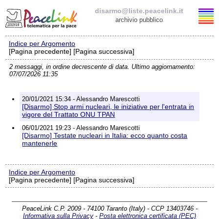
disarmo@liste.peacelink.it
archivio pubblico
Indice per Argomento
Elenco delle liste
[Pagina precedente] [Pagina successiva]
2 messaggi, in ordine decrescente di data. Ultimo aggiornamento:
disarmo@liste.peacelink.it
07/07/2026 11:35
Iscrizione / Cancellazione
20/01/2021 15:34 - Alessandro Marescotti
[Disarmo] Stop armi nucleari, le iniziative per l'entrata in
Policy delle liste di PeaceLink
vigore del Trattato ONU TPAN
06/01/2021 19:23 - Alessandro Marescotti
[Disarmo] Testate nucleari in Italia: ecco quanto costa
Informativa sulla privacy
mantenerle
Richieste di rimozione
Indice per Argomento
[Pagina precedente] [Pagina successiva]
PeaceLink C.P. 2009 - 74100 Taranto (Italy) - CCP 13403746 -
Informativa sulla Privacy
-
Posta elettronica certificata (PEC)