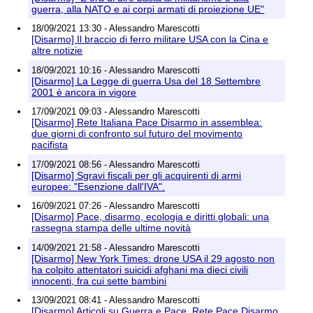
guerra, alla NATO e ai corpi armati di proiezione UE"
18/09/2021 13:30 - Alessandro Marescotti
[Disarmo] Il braccio di ferro militare USA con la Cina e
altre notizie
18/09/2021 10:16 - Alessandro Marescotti
[Disarmo] La Legge di guerra Usa del 18 Settembre
2001 è ancora in vigore
17/09/2021 09:03 - Alessandro Marescotti
[Disarmo] Rete Italiana Pace Disarmo in assemblea:
due giorni di confronto sul futuro del movimento
pacifista
17/09/2021 08:56 - Alessandro Marescotti
[Disarmo] Sgravi fiscali per gli acquirenti di armi
europee: "Esenzione dall'IVA".
16/09/2021 07:26 - Alessandro Marescotti
[Disarmo] Pace, disarmo, ecologia e diritti globali: una
rassegna stampa delle ultime novità
14/09/2021 21:58 - Alessandro Marescotti
[Disarmo] New York Times: drone USA il 29 agosto non
ha colpito attentatori suicidi afghani ma dieci civili
innocenti, fra cui sette bambini
13/09/2021 08:41 - Alessandro Marescotti
[Disarmo] Articoli su Guerra e Pace. Rete Pace Disarmo