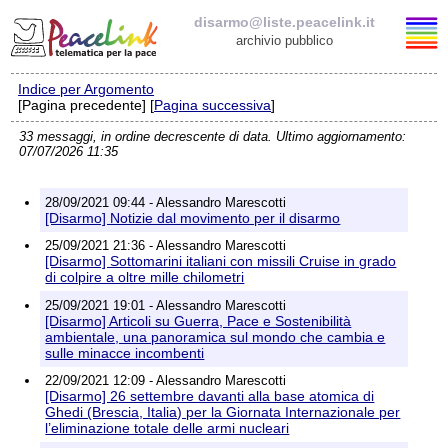
disarmo@liste.peacelink.it
archivio pubblico
Indice per Argomento
Elenco delle liste
[Pagina precedente] [
Pagina successiva
]
33 messaggi, in ordine decrescente di data. Ultimo aggiornamento:
disarmo@liste.peacelink.it
07/07/2026 11:35
Iscrizione / Cancellazione
28/09/2021 09:44 - Alessandro Marescotti
[Disarmo] Notizie dal movimento per il disarmo
Policy delle liste di PeaceLink
25/09/2021 21:36 - Alessandro Marescotti
[Disarmo] Sottomarini italiani con missili Cruise in grado
di colpire a oltre mille chilometri
Informativa sulla privacy
25/09/2021 19:01 - Alessandro Marescotti
[Disarmo] Articoli su Guerra, Pace e Sostenibilità
Richieste di rimozione
ambientale, una panoramica sul mondo che cambia e
sulle minacce incombenti
22/09/2021 12:09 - Alessandro Marescotti
[Disarmo] 26 settembre davanti alla base atomica di
Ghedi (Brescia, Italia) per la Giornata Internazionale per
l’eliminazione totale delle armi nucleari