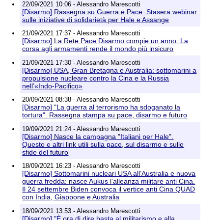
22/09/2021 10:06 - Alessandro Marescotti
[Disarmo] Rassegna su Guerra e Pace. Stasera webinar
sulle iniziative di solidarietà per Hale e Assange
21/09/2021 17:37 - Alessandro Marescotti
[Disarmo] La Rete Pace Disarmo compie un anno. La
corsa agli armamenti rende il mondo più insicuro
21/09/2021 17:30 - Alessandro Marescotti
[Disarmo] USA, Gran Bretagna e Australia: sottomarini a
propulsione nucleare contro la Cina e la Russia
nell’«Indo-Pacifico»
20/09/2021 08:38 - Alessandro Marescotti
[Disarmo] "La guerra al terrorismo ha sdoganato la
tortura". Rassegna stampa su pace, disarmo e futuro
19/09/2021 21:24 - Alessandro Marescotti
[Disarmo] Nasce la campagna "Italiani per Hale".
Questo e altri link utili sulla pace, sul disarmo e sulle
sfide del futuro
18/09/2021 16:23 - Alessandro Marescotti
[Disarmo] Sottomarini nucleari USA all’Australia e nuova
guerra fredda: nasce Aukus l’alleanza militare anti Cina.
Il 24 settembre Biden convoca il vertice anti Cina QUAD
con India, Giappone e Australia
18/09/2021 13:53 - Alessandro Marescotti
[Disarmo] "È ora di dire basta al militarismo e alla