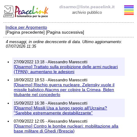
disarmo@liste.peacelink.it
archivio pubblico
Indice per Argomento
Elenco delle liste
[Pagina precedente] [Pagina successiva]
4 messaggi, in ordine decrescente di data. Ultimo aggiornamento:
disarmo@liste.peacelink.it
07/07/2026 11:35
Iscrizione / Cancellazione
27/09/2022 13:18 - Alessandro Marescotti
[Disarmo] Trattato sulla proibizione delle armi nucleari
Policy delle liste di PeaceLink
(TPAN): aumentano le adesioni
18/09/2022 18:53 - Alessandro Marescotti
[Disarmo] Rischio guerra nucleare. Zelensky vuole il
Informativa sulla privacy
missile balistico Atacms per colpire la Crimea, Biden
titubante nel concederlo
Richieste di rimozione
15/09/2022 16:38 - Alessandro Marescotti
[Disarmo] Missili Usa a lungo raggio all’Ucraina?
“Sarebbe estremamente destabilizzante”
07/09/2022 12:05 - Alessandro Marescotti
[Disarmo] Contro le bombe nucleari: mobilitazione alla
base militare di Ghedi (Brescia)