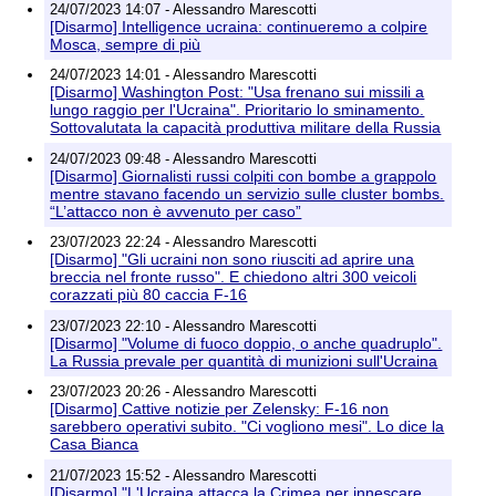
24/07/2023 14:07 - Alessandro Marescotti
[Disarmo] Intelligence ucraina: continueremo a colpire
Mosca, sempre di più
24/07/2023 14:01 - Alessandro Marescotti
[Disarmo] Washington Post: "Usa frenano sui missili a
lungo raggio per l'Ucraina". Prioritario lo sminamento.
Sottovalutata la capacità produttiva militare della Russia
24/07/2023 09:48 - Alessandro Marescotti
[Disarmo] Giornalisti russi colpiti con bombe a grappolo
mentre stavano facendo un servizio sulle cluster bombs.
“L’attacco non è avvenuto per caso”
23/07/2023 22:24 - Alessandro Marescotti
[Disarmo] "Gli ucraini non sono riusciti ad aprire una
breccia nel fronte russo". E chiedono altri 300 veicoli
corazzati più 80 caccia F-16
23/07/2023 22:10 - Alessandro Marescotti
[Disarmo] "Volume di fuoco doppio, o anche quadruplo".
La Russia prevale per quantità di munizioni sull'Ucraina
23/07/2023 20:26 - Alessandro Marescotti
[Disarmo] Cattive notizie per Zelensky: F-16 non
sarebbero operativi subito. "Ci vogliono mesi". Lo dice la
Casa Bianca
21/07/2023 15:52 - Alessandro Marescotti
[Disarmo] "L'Ucraina attacca la Crimea per innescare