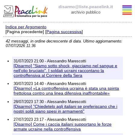
disarmo@liste.peacelink.it
archivio pubblico
Indice per Argomento
Elenco delle liste
[Pagina precedente] [
Pagina successiva
]
42 messaggi, in ordine decrescente di data. Ultimo aggiornamento:
disarmo@liste.peacelink.it
07/07/2026 11:36
Iscrizione / Cancellazione
31/07/2023 21:00 - Alessandro Marescotti
[Disarmo] "Siamo sotto shock, giacciamo nel sangue e
Policy delle liste di PeaceLink
nell’olio bruciato". I soldati ucraini raccontano la
controffensiva al Corriere della Sera
30/07/2023 14:40 - Alessandro Marescotti
Informativa sulla privacy
[Disarmo] «La controffensiva ucraina è stata una spinta
frettolosa contro una linea difensiva inaffrontabile»
Richieste di rimozione
28/07/2023 17:30 - Alessandro Marescotti
[Disarmo] "Chiedetelo agli italiani se preferiscano che i
nostri soldi siano spesi in armamenti"
27/07/2023 23:17 - Alessandro Marescotti
[Disarmo] Come i caccia italiani supportano le forze
armate ucraine nella controffensiva