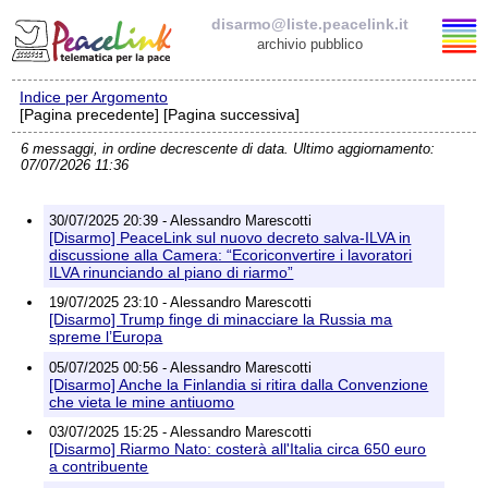
disarmo@liste.peacelink.it
archivio pubblico
Indice per Argomento
Elenco delle liste
[Pagina precedente] [Pagina successiva]
6 messaggi, in ordine decrescente di data. Ultimo aggiornamento:
disarmo@liste.peacelink.it
07/07/2026 11:36
Iscrizione / Cancellazione
30/07/2025 20:39 - Alessandro Marescotti
[Disarmo] PeaceLink sul nuovo decreto salva-ILVA in
Policy delle liste di PeaceLink
discussione alla Camera: “Ecoriconvertire i lavoratori
ILVA rinunciando al piano di riarmo”
19/07/2025 23:10 - Alessandro Marescotti
Informativa sulla privacy
[Disarmo] Trump finge di minacciare la Russia ma
spreme l’Europa
Richieste di rimozione
05/07/2025 00:56 - Alessandro Marescotti
[Disarmo] Anche la Finlandia si ritira dalla Convenzione
che vieta le mine antiuomo
03/07/2025 15:25 - Alessandro Marescotti
[Disarmo] Riarmo Nato: costerà all'Italia circa 650 euro
a contribuente