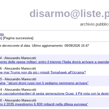
disarmo@liste.p
archivio pubblic
nto
] [Pagina successiva]
ne decrescente di data. Ultimo aggiornamento: 09/08/2026 16:47
4 - Alessandro Marescotti
to delle spese militari: entro il triennio l'Italia dovrà arrivare a spende
6 - Alessandro Marescotti
e mai Trump non dà più i missili Tomahawk all'Ucraina?
5 - Alessandro Marescotti
ina, “alcuni droni russi non li vediamo nemmeno arrivare”
4 - Alessandro Marescotti
i cacciabombardieri di sesta generazione Gcap: il Pd vota con la dest
0 - Alessandro Marescotti
ro il 2035 investiremo 6.800 miliardi nella difesa europea”