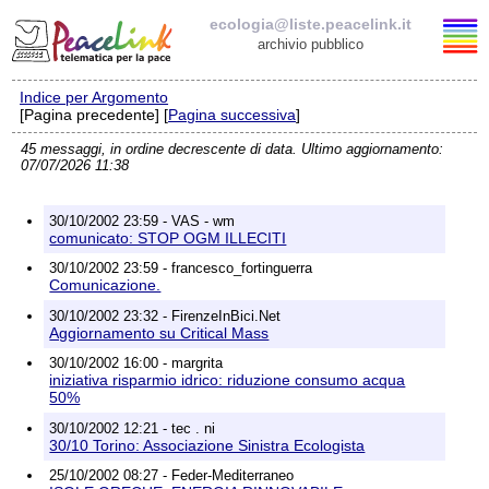
ecologia@liste.peacelink.it
archivio pubblico
Indice per Argomento
Elenco delle liste
[Pagina precedente] [
Pagina successiva
]
45 messaggi, in ordine decrescente di data. Ultimo aggiornamento:
ecologia@liste.peacelink.it
07/07/2026 11:38
Iscrizione / Cancellazione
30/10/2002 23:59 - VAS - wm
comunicato: STOP OGM ILLECITI
Policy delle liste di PeaceLink
30/10/2002 23:59 - francesco_fortinguerra
Comunicazione.
Informativa sulla privacy
30/10/2002 23:32 - FirenzeInBici.Net
Aggiornamento su Critical Mass
Richieste di rimozione
30/10/2002 16:00 - margrita
iniziativa risparmio idrico: riduzione consumo acqua
50%
30/10/2002 12:21 - tec . ni
30/10 Torino: Associazione Sinistra Ecologista
25/10/2002 08:27 - Feder-Mediterraneo