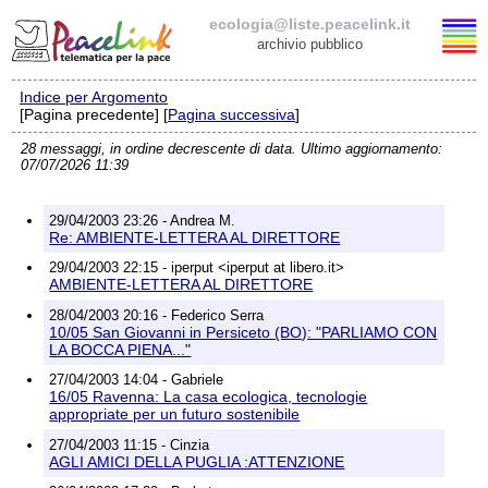
ecologia@liste.peacelink.it
archivio pubblico
Indice per Argomento
Elenco delle liste
[Pagina precedente] [
Pagina successiva
]
28 messaggi, in ordine decrescente di data. Ultimo aggiornamento:
ecologia@liste.peacelink.it
07/07/2026 11:39
Iscrizione / Cancellazione
29/04/2003 23:26 - Andrea M.
Re: AMBIENTE-LETTERA AL DIRETTORE
Policy delle liste di PeaceLink
29/04/2003 22:15 - iperput <iperput at libero.it>
AMBIENTE-LETTERA AL DIRETTORE
Informativa sulla privacy
28/04/2003 20:16 - Federico Serra
10/05 San Giovanni in Persiceto (BO): "PARLIAMO CON
LA BOCCA PIENA..."
Richieste di rimozione
27/04/2003 14:04 - Gabriele
16/05 Ravenna: La casa ecologica, tecnologie
appropriate per un futuro sostenibile
27/04/2003 11:15 - Cinzia
AGLI AMICI DELLA PUGLIA :ATTENZIONE