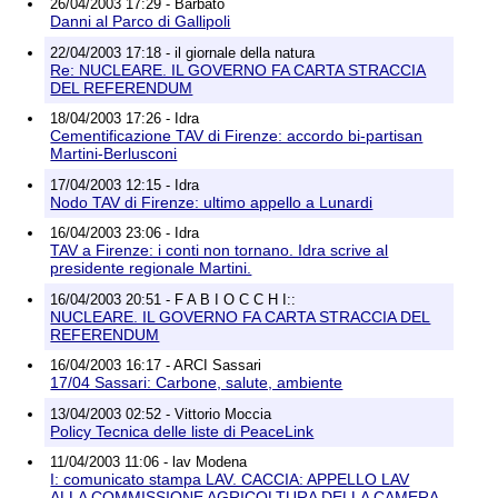
26/04/2003 17:29 - Barbato
Danni al Parco di Gallipoli
22/04/2003 17:18 - il giornale della natura
Re: NUCLEARE. IL GOVERNO FA CARTA STRACCIA
DEL REFERENDUM
18/04/2003 17:26 - Idra
Cementificazione TAV di Firenze: accordo bi-partisan
Martini-Berlusconi
17/04/2003 12:15 - Idra
Nodo TAV di Firenze: ultimo appello a Lunardi
16/04/2003 23:06 - Idra
TAV a Firenze: i conti non tornano. Idra scrive al
presidente regionale Martini.
16/04/2003 20:51 - F A B I O C C H I::
NUCLEARE. IL GOVERNO FA CARTA STRACCIA DEL
REFERENDUM
16/04/2003 16:17 - ARCI Sassari
17/04 Sassari: Carbone, salute, ambiente
13/04/2003 02:52 - Vittorio Moccia
Policy Tecnica delle liste di PeaceLink
11/04/2003 11:06 - lav Modena
I: comunicato stampa LAV. CACCIA: APPELLO LAV
ALLA COMMISSIONE AGRICOLTURA DELLA CAMERA.