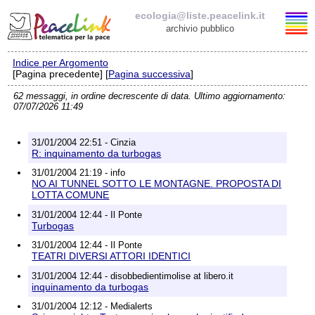
ecologia@liste.peacelink.it
archivio pubblico
Indice per Argomento
Elenco delle liste
[Pagina precedente] [
Pagina successiva
]
62 messaggi, in ordine decrescente di data. Ultimo aggiornamento:
ecologia@liste.peacelink.it
07/07/2026 11:49
Iscrizione / Cancellazione
31/01/2004 22:51 - Cinzia
R: inquinamento da turbogas
Policy delle liste di PeaceLink
31/01/2004 21:19 - info
NO AI TUNNEL SOTTO LE MONTAGNE. PROPOSTA DI
LOTTA COMUNE
Informativa sulla privacy
31/01/2004 12:44 - Il Ponte
Turbogas
Richieste di rimozione
31/01/2004 12:44 - Il Ponte
TEATRI DIVERSI ATTORI IDENTICI
31/01/2004 12:44 - disobbedientimolise at libero.it
inquinamento da turbogas
31/01/2004 12:12 - Medialerts