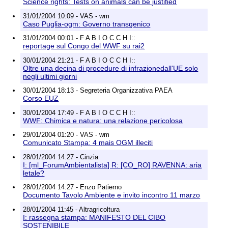
Science rights: Tests on animals can be justified
31/01/2004 10:09 - VAS - wm
Caso Puglia-ogm: Governo transgenico
31/01/2004 00:01 - F A B I O C C H I::
reportage sul Congo del WWF su rai2
30/01/2004 21:21 - F A B I O C C H I::
Oltre una decina di procedure di infrazionedall'UE solo
negli ultimi giorni
30/01/2004 18:13 - Segreteria Organizzativa PAEA
Corso EUZ
30/01/2004 17:49 - F A B I O C C H I::
WWF: Chimica e natura: una relazione pericolosa
29/01/2004 01:20 - VAS - wm
Comunicato Stampa: 4 mais OGM illeciti
28/01/2004 14:27 - Cinzia
I: [ml_ForumAmbientalista] R: [CO_RO] RAVENNA: aria
letale?
28/01/2004 14:27 - Enzo Patierno
Documento Tavolo Ambiente e invito incontro 11 marzo
28/01/2004 11:45 - Altragricoltura
I: rassegna stampa: MANIFESTO DEL CIBO
SOSTENIBILE