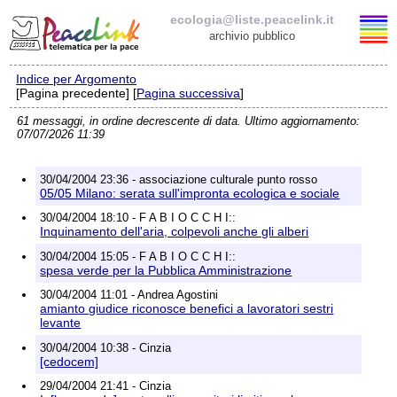
ecologia@liste.peacelink.it
archivio pubblico
Indice per Argomento
Elenco delle liste
[Pagina precedente] [
Pagina successiva
]
61 messaggi, in ordine decrescente di data. Ultimo aggiornamento:
ecologia@liste.peacelink.it
07/07/2026 11:39
Iscrizione / Cancellazione
30/04/2004 23:36 - associazione culturale punto rosso
05/05 Milano: serata sull'impronta ecologica e sociale
Policy delle liste di PeaceLink
30/04/2004 18:10 - F A B I O C C H I::
Inquinamento dell'aria, colpevoli anche gli alberi
Informativa sulla privacy
30/04/2004 15:05 - F A B I O C C H I::
spesa verde per la Pubblica Amministrazione
Richieste di rimozione
30/04/2004 11:01 - Andrea Agostini
amianto giudice riconosce benefici a lavoratori sestri
levante
30/04/2004 10:38 - Cinzia
[cedocem]
29/04/2004 21:41 - Cinzia