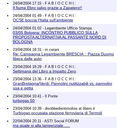
24/04/2004 17:15 - F A B I O C C H I::
Il fiume Ebro salvo grazie a Zapatero!!
24/04/2004 01:49 - F A B I O C C H I::
OCSE boccia l'Italia sull'ambiente
24/04/2004 01:02 - Legambiente Ufficio Stampa
03/05 Bologna: INCONTRO PUBBLICO SULLA
PROPOSTA ALTERNATIVA AL PASSANTE NORD DI
BOLOGNA
23/04/2004 18:31 - m.cerani
Re: Campagna Legambiente BRESCIA :: Piazza Duomo
libera dalle auto
23/04/2004 18:29 - F A B I O C C H I::
Settimana del Libro a Impatto Zero
23/04/2004 13:36 - F A B I O C C H I::
GranBretagna/Verdi: Pannolini riutilizzabili vs. pannolini
usa e getta
23/04/2004 10:41 - Il Ponte
turbogas 50
23/04/2004 10:39 - disobbedientimolise at libero.it
Turbogas:occupata stazione ferroviaria di Termoli
22/04/2004 20:11 - ASTI Social FORUM
ma quale si alla tangenziale......