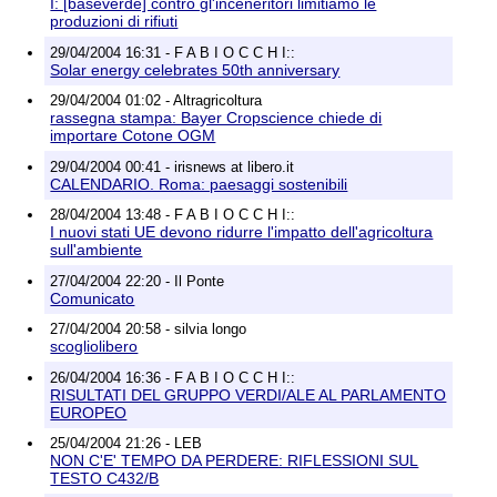
I: [baseverde] contro gl'inceneritori limitiamo le
produzioni di rifiuti
29/04/2004 16:31 - F A B I O C C H I::
Solar energy celebrates 50th anniversary
29/04/2004 01:02 - Altragricoltura
rassegna stampa: Bayer Cropscience chiede di
importare Cotone OGM
29/04/2004 00:41 - irisnews at libero.it
CALENDARIO. Roma: paesaggi sostenibili
28/04/2004 13:48 - F A B I O C C H I::
I nuovi stati UE devono ridurre l'impatto dell'agricoltura
sull'ambiente
27/04/2004 22:20 - Il Ponte
Comunicato
27/04/2004 20:58 - silvia longo
scogliolibero
26/04/2004 16:36 - F A B I O C C H I::
RISULTATI DEL GRUPPO VERDI/ALE AL PARLAMENTO
EUROPEO
25/04/2004 21:26 - LEB
NON C'E' TEMPO DA PERDERE: RIFLESSIONI SUL
TESTO C432/B