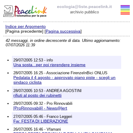
ecologia@liste.peacelink.it
archivio pubblico
Indice per Argomento
Elenco delle liste
[Pagina precedente] [
Pagina successiva
]
42 messaggi, in ordine decrescente di data. Ultimo aggiornamento:
ecologia@liste.peacelink.it
07/07/2026 11:39
Iscrizione / Cancellazione
29/07/2005 12:53 - info
Una sosta...per poi riprendere insieme
Policy delle liste di PeaceLink
28/07/2005 16:25 - Associazione FirenzeInBici ONLUS
Pedalata il 4 agosto - approvato piano piste - scegli un
sindaco ciclista
Informativa sulla privacy
28/07/2005 10:53 - ANDREA AGOSTINI
rifiuti al posto dei rubinetti
Richieste di rimozione
28/07/2005 09:32 - Pro Rinnovabili
[ProRinnovabili] - News@lert
27/07/2005 05:46 - Franco Leggeri
Fw: FESTA DI LIBERAZIONE
26/07/2005 16:46 - Vfamani