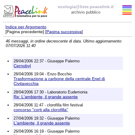
ecologia@liste.peacelink.it
archivio pubblico
Indice per Argomento
Elenco delle liste
[Pagina precedente] [
Pagina successiva
]
46 messaggi, in ordine decrescente di data. Ultimo aggiornamento:
ecologia@liste.peacelink.it
07/07/2026 11:40
Iscrizione / Cancellazione
28/04/2006 22:37 - Giuseppe Palermo
Cernobyl
Policy delle liste di PeaceLink
28/04/2006 19:04 - Enzo Bocchio
Trasformazione a carbone della centrale Enel di
Civitavecchia
Informativa sulla privacy
28/04/2006 17:30 - Laboratorio Eudemonia
Re: L'ambiente, il grande assente
Richieste di rimozione
28/04/2006 11:47 - clorofilla film festival
concorso "corti alla clorofilla"
27/04/2006 19:32 - Giuseppe Palermo
L'ambiente, il grande assente
26/04/2006 16:19 - Giuseppe Palermo