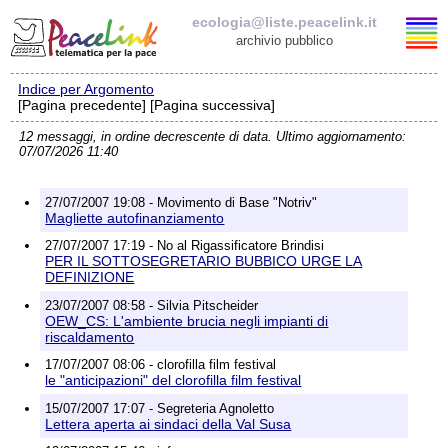
ecologia@liste.peacelink.it
archivio pubblico
Indice per Argomento
Elenco delle liste
[Pagina precedente] [Pagina successiva]
12 messaggi, in ordine decrescente di data. Ultimo aggiornamento:
ecologia@liste.peacelink.it
07/07/2026 11:40
Iscrizione / Cancellazione
27/07/2007 19:08 - Movimento di Base "Notriv"
Magliette autofinanziamento
Policy delle liste di PeaceLink
27/07/2007 17:19 - No al Rigassificatore Brindisi
PER IL SOTTOSEGRETARIO BUBBICO URGE LA
DEFINIZIONE
Informativa sulla privacy
23/07/2007 08:58 - Silvia Pitscheider
OEW_CS: L'ambiente brucia negli impianti di
Richieste di rimozione
riscaldamento
17/07/2007 08:06 - clorofilla film festival
le "anticipazioni" del clorofilla film festival
15/07/2007 17:07 - Segreteria Agnoletto
Lettera aperta ai sindaci della Val Susa