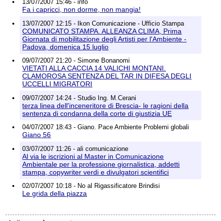
13/07/2007 15:46 - info
Fa i capricci, non dorme, non mangia!
13/07/2007 12:15 - Ikon Comunicazione - Ufficio Stampa
COMUNICATO STAMPA. ALLEANZA CLIMA, Prima
Giornata di mobilitazione degli Artisti per l'Ambiente -
Padova, domenica 15 luglio
09/07/2007 21:20 - Simone Bonanomi
VIETATI ALLA CACCIA 14 VALICHI MONTANI.
CLAMOROSA SENTENZA DEL TAR IN DIFESA DEGLI
UCCELLI MIGRATORI
09/07/2007 14:24 - Studio Ing. M.Cerani
terza linea dell'inceneritore di Brescia- le ragioni della
sentenza di condanna della corte di giustizia UE
04/07/2007 18:43 - Giano. Pace Ambiente Problemi globali
Giano 56
03/07/2007 11:26 - ali comunicazione
Al via le iscrizioni al Master in Comunicazione
Ambientale per la professione giornalistica, addetti
stampa, copywriter verdi e divulgatori scientifici
02/07/2007 10:18 - No al Rigassificatore Brindisi
Le grida della piazza