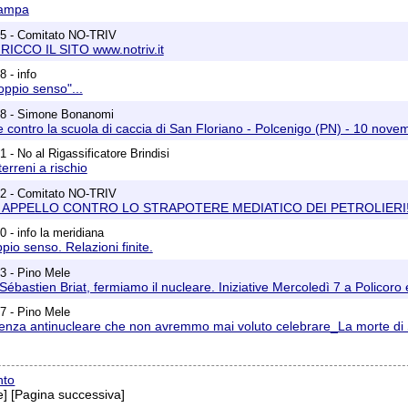
tampa
45 - Comitato NO-TRIV
RICCO IL SITO www.notriv.it
 - info
oppio senso"...
28 - Simone Bonanomi
 contro la scuola di caccia di San Floriano - Polcenigo (PN) - 10 nov
 - No al Rigassificatore Brindisi
terreni a rischio
52 - Comitato NO-TRIV
: APPELLO CONTRO LO STRAPOTERE MEDIATICO DEI PETROLIERI!
 - info la meridiana
o senso. Relazioni finite.
3 - Pino Mele
Sébastien Briat, fermiamo il nucleare. Iniziative Mercoledì 7 a Policoro
7 - Pino Mele
renza antinucleare che non avremmo mai voluto celebrare_La morte di 
nto
] [Pagina successiva]