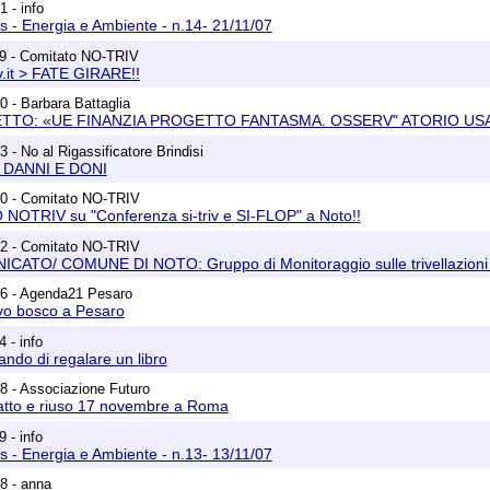
 - info
 - Energia e Ambiente - n.14- 21/11/07
49 - Comitato NO-TRIV
v.it > FATE GIRARE!!
0 - Barbara Battaglia
ETTO: «UE FINANZIA PROGETTO FANTASMA. OSSERV" ATORIO US
 - No al Rigassificatore Brindisi
 DANNI E DONI
10 - Comitato NO-TRIV
TRIV su "Conferenza si-triv e SI-FLOP" a Noto!!
02 - Comitato NO-TRIV
TO/ COMUNE DI NOTO: Gruppo di Monitoraggio sulle trivellazioni g
56 - Agenda21 Pesaro
vo bosco a Pesaro
 - info
ando di regalare un libro
8 - Associazione Futuro
atto e riuso 17 novembre a Roma
 - info
 - Energia e Ambiente - n.13- 13/11/07
8 - anna