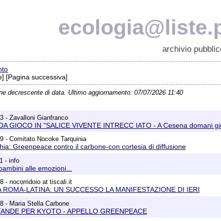
ecologia@liste.p
archivio pubblic
nto
] [Pagina successiva]
ine decrescente di data. Ultimo aggiornamento: 07/07/2026 11:40
3 - Zavalloni Gianfranco
 GIOCO IN "SALICE VIVENTE INTRECC IATO - A Cesena domani gio
9 - Comitato Nocoke Tarquinia
hia: Greenpeace contro il carbone-con cortesia di diffusione
 - info
bambini alle emozioni...
- nocorridoio at tiscali.it
ROMA-LATINA: UN SUCCESSO LA MANIFESTAZIONE DI IERI
8 - Maria Stella Carbone
TANDE PER KYOTO - APPELLO GREENPEACE