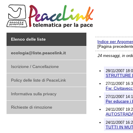
Elenco delle liste
Indice per Argome
[Pagina precedente
ecologia@liste.peacelink.it
24 messaggi, in ord
Iscrizione / Cancellazione
28/11/2007 18:0
STRUTTURE DA
Policy delle liste di PeaceLink
27/11/2007 16:3
Fw: Civitavecc
Informativa sulla privacy
27/11/2007 14:11
Per educare i 
Richieste di rimozione
24/11/2007 19:28 
AUTOSTRADA 
24/11/2007 16:2
TUTTI IN MU