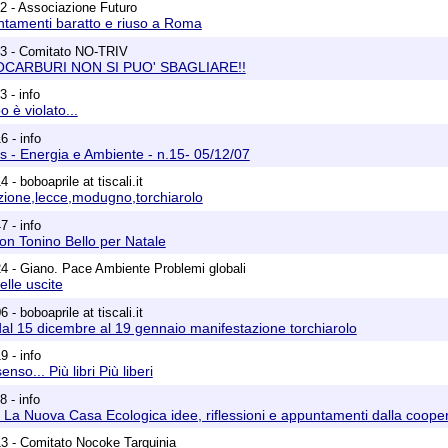
2 - Associazione Futuro
ntamenti baratto e riuso a Roma
23 - Comitato NO-TRIV
OCARBURI NON SI PUO' SBAGLIARE!!
 - info
 è violato...
6 - info
 - Energia e Ambiente - n.15- 05/12/07
 - boboaprile at tiscali.it
zione,lecce,modugno,torchiarolo
7 - info
don Tonino Bello per Natale
4 - Giano. Pace Ambiente Problemi globali
lle uscite
 - boboaprile at tiscali.it
al 15 dicembre al 19 gennaio manifestazione torchiarolo
9 - info
so... Più libri Più liberi
 - info
- La Nuova Casa Ecologica idee, riflessioni e appuntamenti dalla coopera
3 - Comitato Nocoke Tarquinia