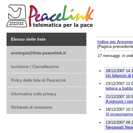
Elenco delle liste
Indice per Argome
[Pagina precedente
ecologia@liste.peacelink.it
17 messaggi, in ord
Iscrizione / Cancellazione
28/12/2007 14:1
Un bilancio di 
Policy delle liste di PeaceLink
23/12/2007 12:02
lettera a babb
Informativa sulla privacy
21/12/2007 10:5
A ognuno i nost
Richieste di rimozione
18/12/2007 10:3
Vi proponiamo 
13/12/2007 09:1
Negawatt News