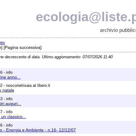
ecologia@liste.p
archivio pubblic
nto
] [Pagina successiva]
ine decrescente di data. Ultimo aggiornamento: 07/07/2026 11:40
6 - info
fine anno...
 - noscorietrisaia at libero.it
o natale
3 - info
ri auguri...
7 - info
un classico...
6 - info
 - Energia e Ambiente - n.16- 12/12/07