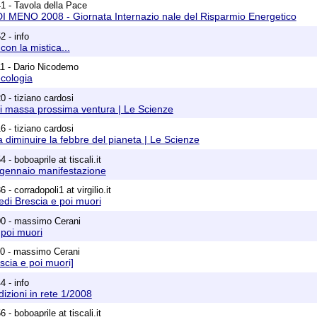
1 - Tavola della Pace
 MENO 2008 - Giornata Internazio nale del Risparmio Energetico
2 - info
on la mistica...
11 - Dario Nicodemo
cologia
 - tiziano cardosi
di massa prossima ventura | Le Scienze
 - tiziano cardosi
diminuire la febbre del pianeta | Le Scienze
 - boboaprile at tiscali.it
 gennaio manifestazione
- corradopoli1 at virgilio.it
vedi Brescia e poi muori
00 - massimo Cerani
 poi muori
50 - massimo Cerani
scia e poi muori]
4 - info
dizioni in rete 1/2008
 - boboaprile at tiscali.it