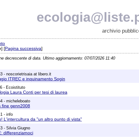
ecologia@liste.p
archivio pubblic
nto
] [
Pagina successiva
]
ine decrescente di data. Ultimo aggiornamento: 07/07/2026 11:40
 - noscorietrisaia at libero.it
gio ITREC e inquinamento Sogin
6 - Ecoistituto
ogia Laura Conti per tesi di laurea
4 - micheleboato
s fine genn2008
1 - info
o! L'intercultura da "un altro punto di vista"
3 - Silvia Giugno
differenziamoci