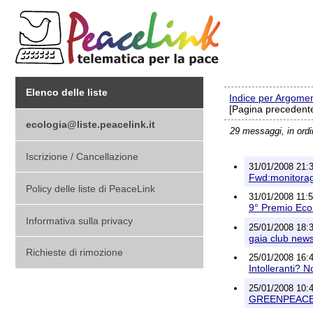
Elenco delle liste
Indice per Argome
[Pagina precedente
ecologia@liste.peacelink.it
29 messaggi, in ord
Iscrizione / Cancellazione
31/01/2008 21:33
Fwd:monitorag
Policy delle liste di PeaceLink
31/01/2008 11:5
9° Premio Ecol
Informativa sulla privacy
25/01/2008 18:3
gaia club new
Richieste di rimozione
25/01/2008 16:4
Intolleranti? N
25/01/2008 10:4
GREENPEACE: 