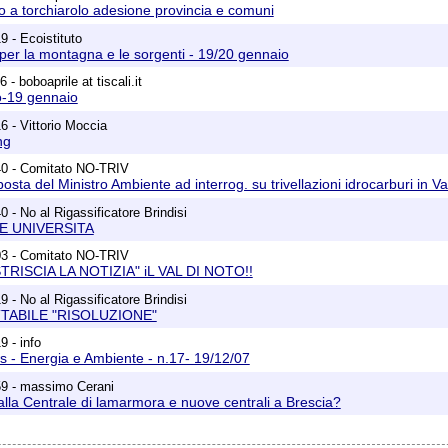
 a torchiarolo adesione provincia e comuni
9 - Ecoistituto
per la montagna e le sorgenti - 19/20 gennaio
 - boboaprile at tiscali.it
o-19 gennaio
6 - Vittorio Moccia
ng
40 - Comitato NO-TRIV
osta del Ministro Ambiente ad interrog. su trivellazioni idrocarburi in Va
 - No al Rigassificatore Brindisi
E UNIVERSITA
03 - Comitato NO-TRIV
STRISCIA LA NOTIZIA" iL VAL DI NOTO!!
 - No al Rigassificatore Brindisi
TABILE "RISOLUZIONE"
9 - info
 - Energia e Ambiente - n.17- 19/12/07
59 - massimo Cerani
 alla Centrale di lamarmora e nuove centrali a Brescia?