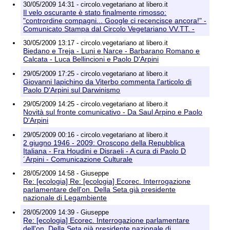
30/05/2009 14:31 - circolo.vegetariano at libero.it
Il velo oscurante è stato finalmente rimosso:
"contrordine compagni... Google ci recencisce ancora!" -
Comunicato Stampa dal Circolo Vegetariano VV.TT. -
30/05/2009 13:17 - circolo.vegetariano at libero.it
Biedano e Treja - Luni e Narce - Barbarano Romano e
Calcata - Luca Bellincioni e Paolo D'Arpini
29/05/2009 17:25 - circolo.vegetariano at libero.it
Giovanni Iapichino da Viterbo commenta l'articolo di
Paolo D'Arpini sul Darwinismo
29/05/2009 14:25 - circolo.vegetariano at libero.it
Novità sul fronte comunicativo - Da Saul Arpino e Paolo
D'Arpini
29/05/2009 00:16 - circolo.vegetariano at libero.it
2 giugno 1946 - 2009: Oroscopo della Repubblica
Italiana - Fra Houdini e Disraeli - A cura di Paolo D
´Arpini - Comunicazione Culturale
28/05/2009 14:58 - Giuseppe
Re: [ecologia] Re: [ecologia] Ecorec. Interrogazione
parlamentare dell'on. Della Seta già presidente
nazionale di Legambiente
28/05/2009 14:39 - Giuseppe
Re: [ecologia] Ecorec. Interrogazione parlamentare
dell'on. Della Seta già presidente nazionale di