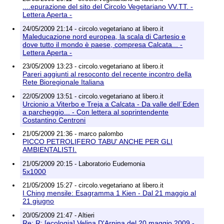
....epurazione del sito del Circolo Vegetariano VV.TT. -
Lettera Aperta -
24/05/2009 21:14 - circolo.vegetariano at libero.it
Maleducazione nord europea, la scala di Cartesio e
dove tutto il mondo è paese, compresa Calcata... -
Lettera Aperta -
23/05/2009 13:23 - circolo.vegetariano at libero.it
Pareri aggiunti al resoconto del recente incontro della
Rete Bioregionale Italiana
22/05/2009 13:51 - circolo.vegetariano at libero.it
Urcionio a Viterbo e Treja a Calcata - Da valle dell´Eden
a parcheggio... - Con lettera al soprintendente
Costantino Centroni
21/05/2009 21:36 - marco palombo
PICCO PETROLIFERO TABU' ANCHE PER GLI
AMBIENTALISTI.
21/05/2009 20:15 - Laboratorio Eudemonia
5x1000
21/05/2009 15:27 - circolo.vegetariano at libero.it
I Ching mensile: Esagramma 1 Kien - Dal 21 maggio al
21 giugno
20/05/2009 21:47 - Altieri
Re: R: [ecologia] Velina D'Arpina del 20 maggio 2009 -