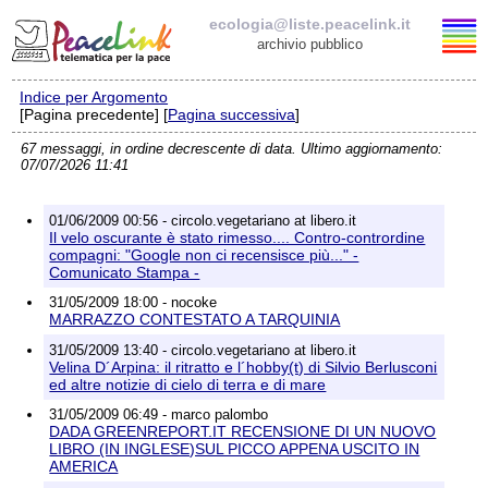
ecologia@liste.peacelink.it
archivio pubblico
Indice per Argomento
Elenco delle liste
[Pagina precedente] [
Pagina successiva
]
67 messaggi, in ordine decrescente di data. Ultimo aggiornamento:
ecologia@liste.peacelink.it
07/07/2026 11:41
Iscrizione / Cancellazione
01/06/2009 00:56 - circolo.vegetariano at libero.it
Il velo oscurante è stato rimesso.... Contro-contrordine
Policy delle liste di PeaceLink
compagni: "Google non ci recensisce più..." -
Comunicato Stampa -
31/05/2009 18:00 - nocoke
Informativa sulla privacy
MARRAZZO CONTESTATO A TARQUINIA
31/05/2009 13:40 - circolo.vegetariano at libero.it
Richieste di rimozione
Velina D´Arpina: il ritratto e l´hobby(t) di Silvio Berlusconi
ed altre notizie di cielo di terra e di mare
31/05/2009 06:49 - marco palombo
DADA GREENREPORT.IT RECENSIONE DI UN NUOVO
LIBRO (IN INGLESE)SUL PICCO APPENA USCITO IN
AMERICA