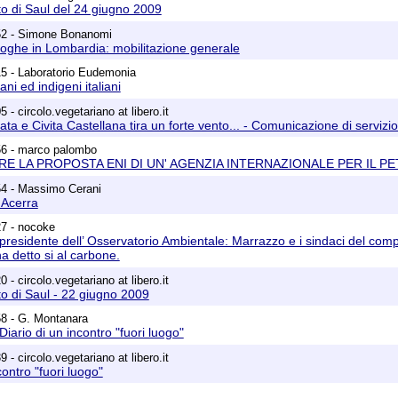
o di Saul del 24 giugno 2009
52 - Simone Bonanomi
oghe in Lombardia: mobilitazione generale
5 - Laboratorio Eudemonia
ani ed indigeni italiani
 - circolo.vegetariano at libero.it
ata e Civita Castellana tira un forte vento... - Comunicazione di servizio
56 - marco palombo
E LA PROPOSTA ENI DI UN' AGENZIA INTERNAZIONALE PER IL PE
54 - Massimo Cerani
 Acerra
27 - nocoke
 presidente dell’ Osservatorio Ambientale: Marrazzo e i sindaci del comp
a detto si al carbone.
 - circolo.vegetariano at libero.it
o di Saul - 22 giugno 2009
58 - G. Montanara
Diario di un incontro "fuori luogo"
 - circolo.vegetariano at libero.it
contro "fuori luogo"