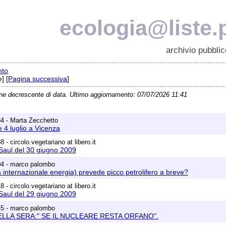
ecologia@liste.p
archivio pubblic
nto
] [
Pagina successiva
]
ine decrescente di data. Ultimo aggiornamento: 07/07/2026 11:41
4 - Marta Zecchetto
 4 luglio a Vicenza
 - circolo.vegetariano at libero.it
 Saul del 30 giugno 2009
04 - marco palombo
a internazionale energia) prevede picco petrolifero a breve?
 - circolo.vegetariano at libero.it
 Saul del 29 giugno 2009
45 - marco palombo
LLA SERA:" SE IL NUCLEARE RESTA ORFANO".