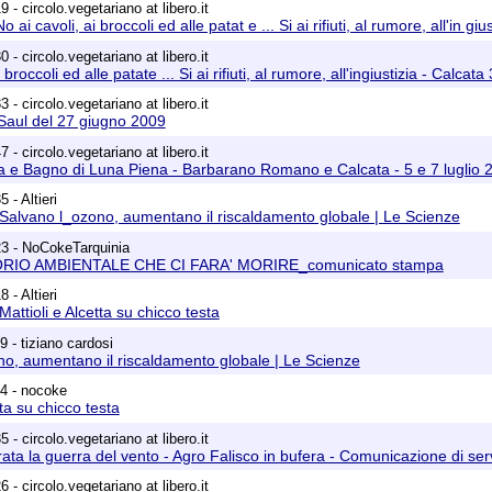
 - circolo.vegetariano at libero.it
o ai cavoli, ai broccoli ed alle patat e ... Si ai rifiuti, al rumore, all'i
 - circolo.vegetariano at libero.it
i broccoli ed alle patate ... Si ai rifiuti, al rumore, all'ingiustizia - Ca
 - circolo.vegetariano at libero.it
 Saul del 27 giugno 2009
 - circolo.vegetariano at libero.it
 e Bagno di Luna Piena - Barbarano Romano e Calcata - 5 e 7 luglio 
 - Altieri
 Salvano l_ozono, aumentano il riscaldamento globale | Le Scienze
23 - NoCokeTarquinia
RIO AMBIENTALE CHE CI FARA' MORIRE_comunicato stampa
 - Altieri
Mattioli e Alcetta su chicco testa
 - tiziano cardosi
o, aumentano il riscaldamento globale | Le Scienze
4 - nocoke
tta su chicco testa
 - circolo.vegetariano at libero.it
rata la guerra del vento - Agro Falisco in bufera - Comunicazione di serv
 - circolo.vegetariano at libero.it