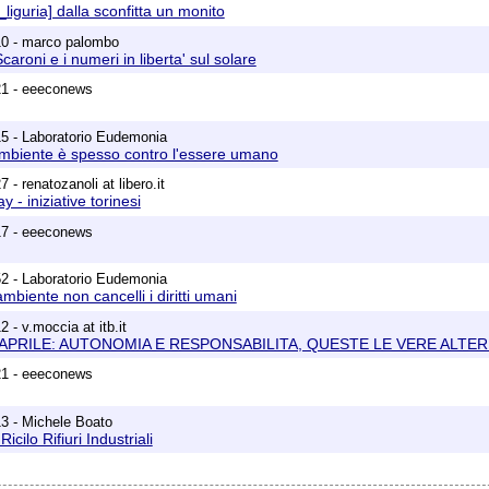
liguria] dalla sconfitta un monito
10 - marco palombo
aroni e i numeri in liberta' sul solare
21 - eeeconews
5 - Laboratorio Eudemonia
'ambiente è spesso contro l'essere umano
 - renatozanoli at libero.it
y - iniziative torinesi
17 - eeeconews
2 - Laboratorio Eudemonia
ambiente non cancelli i diritti umani
 - v.moccia at itb.it
 APRILE: AUTONOMIA E RESPONSABILITA, QUESTE LE VERE ALTE
21 - eeeconews
3 - Michele Boato
cilo Rifiuri Industriali