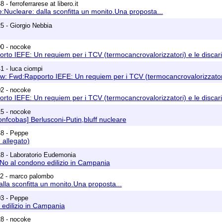
 - ferroferrarese at libero.it
re:Nucleare: dalla sconfitta un monito.Una proposta...
5 - Giorgio Nebbia
00 - nocoke
to IEFE: Un requiem per i TCV (termocancrovalorizzatori) e le discar
1 - luca ciompi
Fw: Fwd:Rapporto IEFE: Un requiem per i TCV (termocancrovalorizzatori
02 - nocoke
to IEFE: Un requiem per i TCV (termocancrovalorizzatori) e le discar
15 - nocoke
fcobas] Berlusconi-Putin,bluff nucleare
48 - Peppe
 allegato)
8 - Laboratorio Eudemonia
 No al condono edilizio in Campania
52 - marco palombo
alla sconfitta un monito.Una proposta...
03 - Peppe
edilizio in Campania
28 - nocoke