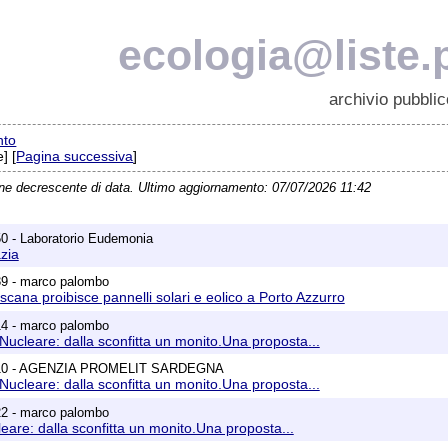
ecologia@liste.p
archivio pubblic
nto
] [
Pagina successiva
]
ine decrescente di data. Ultimo aggiornamento: 07/07/2026 11:42
0 - Laboratorio Eudemonia
zia
39 - marco palombo
cana proibisce pannelli solari e eolico a Porto Azzurro
14 - marco palombo
:Nucleare: dalla sconfitta un monito.Una proposta...
9:10 - AGENZIA PROMELIT SARDEGNA
:Nucleare: dalla sconfitta un monito.Una proposta...
22 - marco palombo
leare: dalla sconfitta un monito.Una proposta...