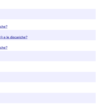
iche?
) e le discariche?
iche?