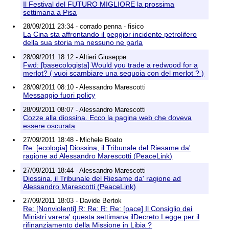
Il Festival del FUTURO MIGLIORE la prossima
settimana a Pisa
28/09/2011 23:34 - corrado penna - fisico
La Cina sta affrontando il peggior incidente petrolifero
della sua storia ma nessuno ne parla
28/09/2011 18:12 - Altieri Giuseppe
Fwd: [basecologista] Would you trade a redwood for a
merlot? ( vuoi scambiare una sequoia con del merlot ? )
28/09/2011 08:10 - Alessandro Marescotti
Messaggio fuori policy
28/09/2011 08:07 - Alessandro Marescotti
Cozze alla diossina. Ecco la pagina web che doveva
essere oscurata
27/09/2011 18:48 - Michele Boato
Re: [ecologia] Diossina, il Tribunale del Riesame da'
ragione ad Alessandro Marescotti (PeaceLink)
27/09/2011 18:44 - Alessandro Marescotti
Diossina, il Tribunale del Riesame da' ragione ad
Alessandro Marescotti (PeaceLink)
27/09/2011 18:03 - Davide Bertok
Re: [Nonviolenti] R: Re: R: Re: [pace] Il Consiglio dei
Ministri varera' questa settimana ilDecreto Legge per il
rifinanziamento della Missione in Libia ?