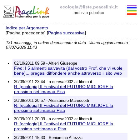
ecologia@liste.peacelink.it
archivio pubblico
Indice per Argomento
Elenco delle liste
[Pagina precedente] [
Pagina successiva
]
131 messaggi, in ordine decrescente di data. Ultimo aggiornamento:
ecologia@liste.peacelink.it
07/07/2026 11:43
Iscrizione / Cancellazione
02/10/2011 09:59 - Altieri Giuseppe
Fwd: I 5 alimenti salvavita (dal vostro Prof. che vi vuole
Policy delle liste di PeaceLink
bene)... pregasi diffondere anche attraverso il sito web
30/09/2011 23:44 - a.ceresa2002 at libero.it
R: [ecologia] Il Festival del FUTURO MIGLIORE la
Informativa sulla privacy
prossima settimanaa Pisa
30/09/2011 20:57 - Alessandro Marescotti
Richieste di rimozione
R: [ecologia] Il Festival del FUTURO MIGLIORE la
prossima settimanaa Pisa
30/09/2011 20:09 - a.ceresa2002 at libero.it
R: [ecologia] Il Festival del FUTURO MIGLIORE la
prossima settimana a Pisa
30/09/2011 15:30 - Beniamino Altezza