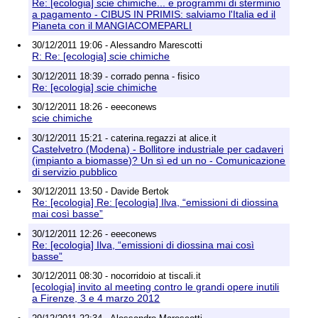
Re: [ecologia] scie chimiche... e programmi di sterminio
a pagamento - CIBUS IN PRIMIS: salviamo l'Italia ed il
Pianeta con il MANGIACOMEPARLI
30/12/2011 19:06 - Alessandro Marescotti
R: Re: [ecologia] scie chimiche
30/12/2011 18:39 - corrado penna - fisico
Re: [ecologia] scie chimiche
30/12/2011 18:26 - eeeconews
scie chimiche
30/12/2011 15:21 - caterina.regazzi at alice.it
Castelvetro (Modena) - Bollitore industriale per cadaveri
(impianto a biomasse)? Un sì ed un no - Comunicazione
di servizio pubblico
30/12/2011 13:50 - Davide Bertok
Re: [ecologia] Re: [ecologia] Ilva, “emissioni di diossina
mai così basse”
30/12/2011 12:26 - eeeconews
Re: [ecologia] Ilva, “emissioni di diossina mai così
basse”
30/12/2011 08:30 - nocorridoio at tiscali.it
[ecologia] invito al meeting contro le grandi opere inutili
a Firenze, 3 e 4 marzo 2012