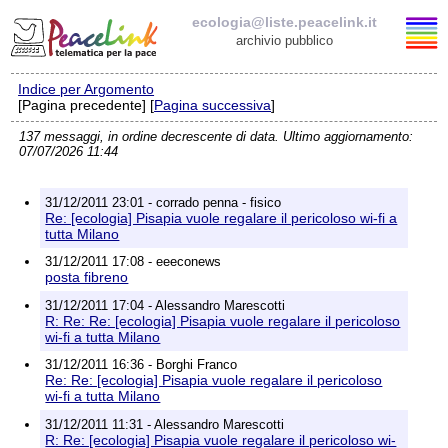
ecologia@liste.peacelink.it
archivio pubblico
Indice per Argomento
Elenco delle liste
[Pagina precedente] [
Pagina successiva
]
137 messaggi, in ordine decrescente di data. Ultimo aggiornamento:
ecologia@liste.peacelink.it
07/07/2026 11:44
Iscrizione / Cancellazione
31/12/2011 23:01 - corrado penna - fisico
Re: [ecologia] Pisapia vuole regalare il pericoloso wi-fi a
Policy delle liste di PeaceLink
tutta Milano
31/12/2011 17:08 - eeeconews
posta fibreno
Informativa sulla privacy
31/12/2011 17:04 - Alessandro Marescotti
R: Re: Re: [ecologia] Pisapia vuole regalare il pericoloso
Richieste di rimozione
wi-fi a tutta Milano
31/12/2011 16:36 - Borghi Franco
Re: Re: [ecologia] Pisapia vuole regalare il pericoloso
wi-fi a tutta Milano
31/12/2011 11:31 - Alessandro Marescotti
R: Re: [ecologia] Pisapia vuole regalare il pericoloso wi-