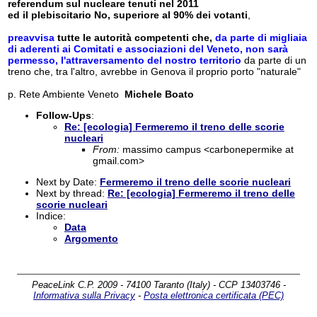
referendum sul nucleare tenuti nel 2011
ed il plebiscitario No, superiore al 90% dei votanti
,
preavvisa
tutte le autorità competenti che,
da parte di migliaia
di aderenti ai Comitati e associazioni del Veneto, non sarà
permesso, l'attraversamento del nostro territorio
da parte di un
treno che, tra l'altro, avrebbe in Genova il proprio porto "naturale"
p. Rete Ambiente Veneto
Michele Boato
Follow-Ups
:
Re: [ecologia] Fermeremo il treno delle scorie
nucleari
From:
massimo campus <carbonepermike at
gmail.com>
Next by Date:
Fermeremo il treno delle scorie nucleari
Next by thread:
Re: [ecologia] Fermeremo il treno delle
scorie nucleari
Indice:
Data
Argomento
PeaceLink C.P. 2009 - 74100 Taranto (Italy) - CCP 13403746 -
Informativa sulla Privacy
-
Posta elettronica certificata (PEC)