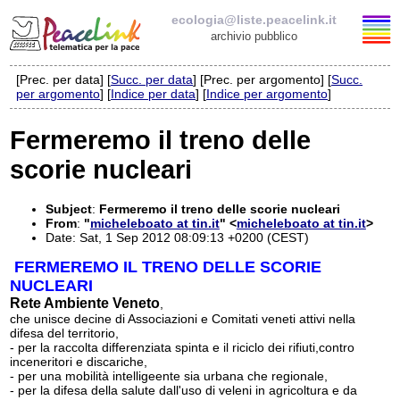
ecologia@liste.peacelink.it
archivio pubblico
[Prec. per data] [
Succ. per data
] [Prec. per argomento] [
Succ.
Elenco delle liste
per argomento
] [
Indice per data
] [
Indice per argomento
]
ecologia@liste.peacelink.it
Fermeremo il treno delle
scorie nucleari
Iscrizione / Cancellazione
Policy delle liste di PeaceLink
Subject
:
Fermeremo il treno delle scorie nucleari
From
:
"
micheleboato at tin.it
" <
micheleboato at tin.it
>
Date: Sat, 1 Sep 2012 08:09:13 +0200 (CEST)
Informativa sulla privacy
FERMEREMO IL TRENO DELLE SCORIE
NUCLEARI
Richieste di rimozione
Rete Ambiente Veneto
,
che unisce decine di Associazioni e Comitati veneti attivi nella
difesa del territorio,
- per la raccolta differenziata spinta e il riciclo dei rifiuti,contro
inceneritori e discariche,
- per una mobilità intelligeente sia urbana che regionale,
- per la difesa della salute dall'uso di veleni in agricoltura e da