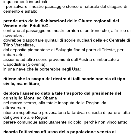
inquinamenti industriali
- per salvare il nostro paesaggio storico e naturale dal dilagare di
cemento e asfalto
prende atto delle dichiarazioni delle Giunte regionali del
Veneto e del Friuli V.G.
contrarie al passaggio nei nostri territori di un treno che, all'inizio di
novembre,
dovrebbe trasportare quintali di scorie nucleari della ex Centrale di
Trino Vercellese,
dal deposito piemontese di Saluggia fino al porto di Trieste, per
imbarcarle,
assieme ad altre scorie provenienti dall'Austria e imbarcate a
Capodistria (Slovenia),
in una nave che le porterebbe negli Usa;
ritiene che lo scopo del rientro di talli scorie non sia di tipo
civile, ma militare
,
deplora l'assenso dato a tale trasporto dal presidente del
consiglio Monti
ad Obama
nel marzo scorso, alla totale insaputa delle Regioni da
attraversare;
ritiene irrispettosa e provocatoria la tardiva richiesta di parere fatta
dal governo alle Regioni,
parere comunque assolutamente ridicolo, perchè non vincolante;
ricorda l'altissimo afflusso della popolazione veneta ai