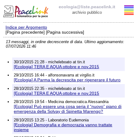
ecologia@liste.peacelink.it
archivio pubblico
Indice per Argomento
Elenco delle liste
[Pagina precedente] [Pagina successiva]
13 messaggi, in ordine decrescente di data. Ultimo aggiornamento:
ecologia@liste.peacelink.it
07/07/2026 11:46
Iscrizione / Cancellazione
30/10/2015 21:28 - micheleboato at tin.it
[Ecologia] TERA E AQUA ottobre e nov.2015
Policy delle liste di PeaceLink
29/10/2015 16:44 - alfonsonavarra at virgilio.it
[Ecologia] A Parma la decrescita per rigenerare il futuro
Informativa sulla privacy
28/10/2015 22:35 - micheleboato at tin.it
[Ecologia] TERA E AQUA ottobre e nov.2015
Richieste di rimozione
28/10/2015 19:54 - Medicina democratica Alessandria
[Ecologia] Può essere una cosa seria il “nuovo” piano di
emergenza della Solvay di Spinetta Marengo?
28/10/2015 13:25 - Laboratorio Eudemonia
[Ecologia] Demografia e democrazia vanno trattate
insieme