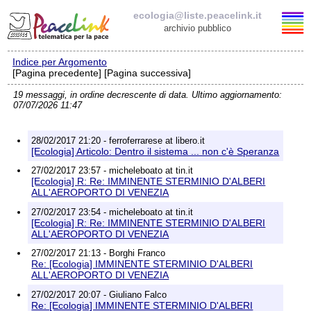
ecologia@liste.peacelink.it
archivio pubblico
Indice per Argomento
Elenco delle liste
[Pagina precedente] [Pagina successiva]
19 messaggi, in ordine decrescente di data. Ultimo aggiornamento:
ecologia@liste.peacelink.it
07/07/2026 11:47
Iscrizione / Cancellazione
28/02/2017 21:20 - ferroferrarese at libero.it
[Ecologia] Articolo: Dentro il sistema ... non c'è Speranza
Policy delle liste di PeaceLink
27/02/2017 23:57 - micheleboato at tin.it
[Ecologia] R: Re: IMMINENTE STERMINIO D'ALBERI
ALL'AEROPORTO DI VENEZIA
Informativa sulla privacy
27/02/2017 23:54 - micheleboato at tin.it
[Ecologia] R: Re: IMMINENTE STERMINIO D'ALBERI
Richieste di rimozione
ALL'AEROPORTO DI VENEZIA
27/02/2017 21:13 - Borghi Franco
Re: [Ecologia] IMMINENTE STERMINIO D'ALBERI
ALL'AEROPORTO DI VENEZIA
27/02/2017 20:07 - Giuliano Falco
Re: [Ecologia] IMMINENTE STERMINIO D'ALBERI