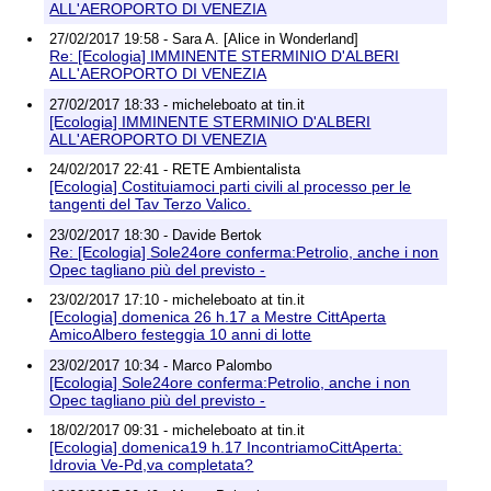
ALL'AEROPORTO DI VENEZIA
27/02/2017 19:58 - Sara A. [Alice in Wonderland]
Re: [Ecologia] IMMINENTE STERMINIO D'ALBERI
ALL'AEROPORTO DI VENEZIA
27/02/2017 18:33 - micheleboato at tin.it
[Ecologia] IMMINENTE STERMINIO D'ALBERI
ALL'AEROPORTO DI VENEZIA
24/02/2017 22:41 - RETE Ambientalista
[Ecologia] Costituiamoci parti civili al processo per le
tangenti del Tav Terzo Valico.
23/02/2017 18:30 - Davide Bertok
Re: [Ecologia] Sole24ore conferma:Petrolio, anche i non
Opec tagliano più del previsto -
23/02/2017 17:10 - micheleboato at tin.it
[Ecologia] domenica 26 h.17 a Mestre CittAperta
AmicoAlbero festeggia 10 anni di lotte
23/02/2017 10:34 - Marco Palombo
[Ecologia] Sole24ore conferma:Petrolio, anche i non
Opec tagliano più del previsto -
18/02/2017 09:31 - micheleboato at tin.it
[Ecologia] domenica19 h.17 IncontriamoCittAperta:
Idrovia Ve-Pd,va completata?