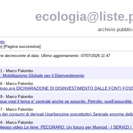
ecologia@liste.p
archivio pubblic
nto
] [Pagina successiva]
ine decrescente di data. Ultimo aggiornamento: 07/07/2026 11:47
21 - Marco Palombo
: Mobilitazione Globale per il Disinvestimento
56 - Marco Palombo
dialogo.org DICHIARAZIONE DI DISINVESTIMENTO DALLE FONTI FOSSILI
49 - Marco Palombo
que oggi il tema e' centrale,anche se assurdo..Petrolio: quell’assurdit
57 - Marco Palombo
o dei consumi di derivati Usa(benzine soprattutto).Segnale enorme della 
04 - Marco Palombo
a Aleppo video Le Iene: PECORARO: Un futuro per Mamúd - I SERVI