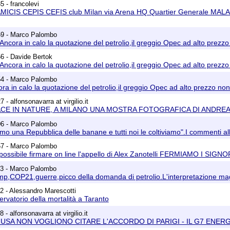
5 - francolevi
AMICIS CEPIS CEFIS club Mìlan via Arena HQ Quartier Generale MALA 
59 - Marco Palombo
 Ancora in calo la quotazione del petrolio,il greggio Opec ad alto prezz
6 - Davide Bertok
 Ancora in calo la quotazione del petrolio,il greggio Opec ad alto prezz
54 - Marco Palombo
ora in calo la quotazione del petrolio,il greggio Opec ad alto prezzo no
 - alfonsonavarra at virgilio.it
PEACE IN NATURE, A MILANO UNA MOSTRA FOTOGRAFICA DI ANDR
06 - Marco Palombo
amo una Repubblica delle banane e tutti noi le coltiviamo".I commenti all
57 - Marco Palombo
' possibile firmare on line l'appello di Alex Zanotelli FERMIAMO I SI
23 - Marco Palombo
mp,COP21,guerre,picco della domanda di petrolio.L'interpretazione magg
2 - Alessandro Marescotti
ervatorio della mortalità a Taranto
 - alfonsonavarra at virgilio.it
GLI USA NON VOGLIONO CITARE L'ACCORDO DI PARIGI - IL G7 ENE