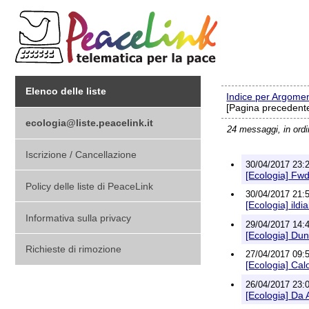
Elenco delle liste
Indice per Argome
[Pagina precedente
ecologia@liste.peacelink.it
24 messaggi, in ord
Iscrizione / Cancellazione
30/04/2017 23:
[Ecologia] Fwd
Policy delle liste di PeaceLink
30/04/2017 21:
[Ecologia] il
Informativa sulla privacy
29/04/2017 14:
[Ecologia] Dun
Richieste di rimozione
27/04/2017 09:
[Ecologia] Cal
26/04/2017 23:
[Ecologia] D