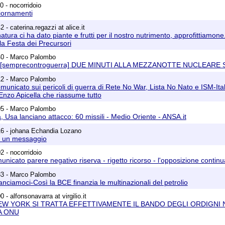
0 - nocorridoio
iornamenti
 - caterina.regazzi at alice.it
atura ci ha dato piante e frutti per il nostro nutrimento, approfittiamone
lla Festa dei Precursori
40 - Marco Palombo
a] [semprecontroguerra] DUE MINUTI ALLA MEZZANOTTE NUCLEARE 
12 - Marco Palombo
omunicato sui pericoli di guerra di Rete No War, Lista No Nato e ISM-Ita
Enzo Apicella che riassume tutto
05 - Marco Palombo
a, Usa lanciano attacco: 60 missili - Medio Oriente - ANSA.it
16 - johana Echandia Lozano
lo un messaggio
2 - nocorridoio
unicato parere negativo riserva - rigetto ricorso - l'opposizione continu
33 - Marco Palombo
anciamoci-Così la BCE finanzia le multinazionali del petrolio
 - alfonsonavarra at virgilio.it
 NEW YORK SI TRATTA EFFETTIVAMENTE IL BANDO DEGLI ORDIGNI 
A ONU