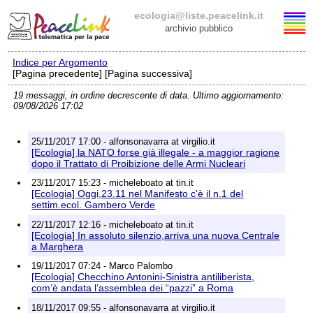
ecologia@liste.peacelink.it
archivio pubblico
Indice per Argomento
Elenco delle liste
[Pagina precedente] [Pagina successiva]
19 messaggi, in ordine decrescente di data. Ultimo aggiornamento:
ecologia@liste.peacelink.it
09/08/2026 17:02
Iscrizione / Cancellazione
25/11/2017 17:00 - alfonsonavarra at virgilio.it
[Ecologia] la NATO forse già illegale - a maggior ragione
Policy delle liste di PeaceLink
dopo il Trattato di Proibizione delle Armi Nucleari
23/11/2017 15:23 - micheleboato at tin.it
[Ecologia] Oggi,23.11 nel Manifesto c'è il n.1 del
Informativa sulla privacy
settim.ecol. Gambero Verde
22/11/2017 12:16 - micheleboato at tin.it
Richieste di rimozione
[Ecologia] In assoluto silenzio,arriva una nuova Centrale
a Marghera
19/11/2017 07:24 - Marco Palombo
[Ecologia] Checchino Antonini-Sinistra antiliberista,
com’è andata l’assemblea dei “pazzi” a Roma
18/11/2017 09:55 - alfonsonavarra at virgilio.it