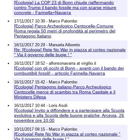
[Ecologia] La COP 23 di Bonn chiude riaffermando
contro Trump il bando fossile ma con scarse misure
concrete - Farinella+Navarra
17/11/2017 10:30 - Marco Palombo
[Ecologia] Parco Archeologico Centocelle-Comune
Roma regala 50 metri di profondità al perimetro del
Pentagono Italiano
16/11/2017 20:29 - Manuela Alboreto
Re: [Ecologia] Rete No War in piazza al corteo nazionale
" Via il governo delle bugie ! "
16/11/2017 18:52 - alfonsonavarra at virgilio.it
[Ecologia] con gli occhi di Bonn - avanti con il bando dei
combustibili fossili! - articolo Farinella-Navarra
16/11/2017 15:42 - Marco Palombo
[Ecologia] Pentagono italiano-Parco Archeologico
Centocelle merce di scambio tra Roma Capitale e il
Ministero Difesa
16/11/2017 10:44 - Loris Asoli
[Ecologia] Invito a diffondere e a partecipare alla Scuola
evolutiva e alla Scuola delle buone pratiche, Arcevia, 26
novembre ore 10.00
10/11/2017 09:15 - Marco Palombo
[Ecologia] Rete No War in piazza al corteo nazionale "
Via il governo delle bugie ! "