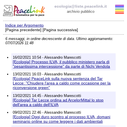
ecologia@liste.peacelink.it
archivio pubblico
Indice per Argomento
Elenco delle liste
[Pagina precedente] [Pagina successiva]
6 messaggi, in ordine decrescente di data. Ultimo aggiornamento:
ecologia@liste.peacelink.it
07/07/2026 11:48
Iscrizione / Cancellazione
16/02/2021 10:54 - Alessandro Marescotti
[Ecologia] Processo ILVA, il pubblico ministero parla di
Policy delle liste di PeaceLink
"pesantissima intercessione" da parte di Nichi Vendola
13/02/2021 16:03 - Alessandro Marescotti
[Ecologia] PeaceLink sulla nuova sentenza del Tar
Informativa sulla privacy
Lecce: "Chiudere l'area a caldo come occasione per la
riconversione green"
Richieste di rimozione
13/02/2021 14:45 - Alessandro Marescotti
[Ecologia] Tar Lecce ordina ad ArcelorMittal lo stop
dell'area a caldo dell'ILVA
09/02/2021 22:46 - Alessandro Marescotti
[Ecologia] Oggi duro scontro al processo ILVA, domani
seminario online su come leggere i dati ambientali