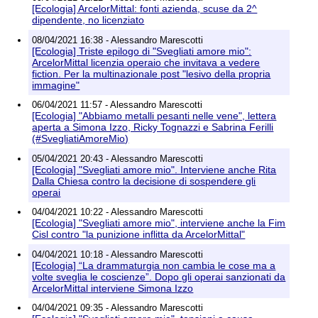
[Ecologia] ArcelorMittal: fonti azienda, scuse da 2^
dipendente, no licenziato
08/04/2021 16:38 - Alessandro Marescotti
[Ecologia] Triste epilogo di "Svegliati amore mio":
ArcelorMittal licenzia operaio che invitava a vedere
fiction. Per la multinazionale post "lesivo della propria
immagine"
06/04/2021 11:57 - Alessandro Marescotti
[Ecologia] "Abbiamo metalli pesanti nelle vene", lettera
aperta a Simona Izzo, Ricky Tognazzi e Sabrina Ferilli
(#SvegliatiAmoreMio)
05/04/2021 20:43 - Alessandro Marescotti
[Ecologia] "Svegliati amore mio". Interviene anche Rita
Dalla Chiesa contro la decisione di sospendere gli
operai
04/04/2021 10:22 - Alessandro Marescotti
[Ecologia] "Svegliati amore mio", interviene anche la Fim
Cisl contro "la punizione inflitta da ArcelorMittal"
04/04/2021 10:18 - Alessandro Marescotti
[Ecologia] “La drammaturgia non cambia le cose ma a
volte sveglia le coscienze”. Dopo gli operai sanzionati da
ArcelorMittal interviene Simona Izzo
04/04/2021 09:35 - Alessandro Marescotti