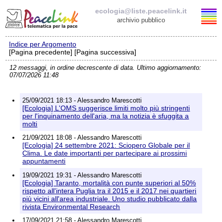
ecologia@liste.peacelink.it
archivio pubblico
Indice per Argomento
Elenco delle liste
[Pagina precedente] [Pagina successiva]
12 messaggi, in ordine decrescente di data. Ultimo aggiornamento:
ecologia@liste.peacelink.it
07/07/2026 11:48
Iscrizione / Cancellazione
25/09/2021 18:13 - Alessandro Marescotti
[Ecologia] L'OMS suggerisce limiti molto più stringenti
Policy delle liste di PeaceLink
per l'inquinamento dell'aria, ma la notizia è sfuggita a
molti
21/09/2021 18:08 - Alessandro Marescotti
Informativa sulla privacy
[Ecologia] 24 settembre 2021: Sciopero Globale per il
Clima. Le date importanti per partecipare ai prossimi
Richieste di rimozione
appuntamenti
19/09/2021 19:31 - Alessandro Marescotti
[Ecologia] Taranto, mortalità con punte superiori al 50%
rispetto all'intera Puglia tra il 2015 e il 2017 nei quartieri
più vicini all'area industriale. Uno studio pubblicato dalla
rivista Environmental Research
17/09/2021 21:58 - Alessandro Marescotti