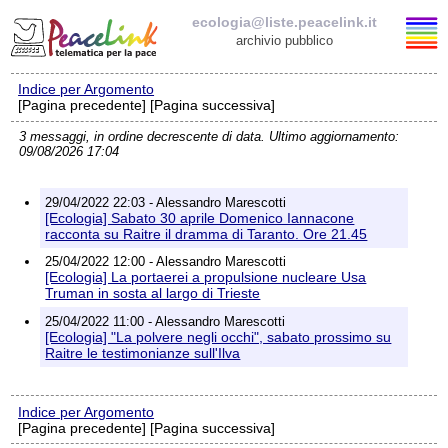
ecologia@liste.peacelink.it
archivio pubblico
Indice per Argomento
Elenco delle liste
[Pagina precedente] [Pagina successiva]
3 messaggi, in ordine decrescente di data. Ultimo aggiornamento:
ecologia@liste.peacelink.it
09/08/2026 17:04
Iscrizione / Cancellazione
29/04/2022 22:03 - Alessandro Marescotti
[Ecologia] Sabato 30 aprile Domenico Iannacone
Policy delle liste di PeaceLink
racconta su Raitre il dramma di Taranto. Ore 21.45
25/04/2022 12:00 - Alessandro Marescotti
[Ecologia] La portaerei a propulsione nucleare Usa
Informativa sulla privacy
Truman in sosta al largo di Trieste
25/04/2022 11:00 - Alessandro Marescotti
Richieste di rimozione
[Ecologia] "La polvere negli occhi", sabato prossimo su
Raitre le testimonianze sull'Ilva
Indice per Argomento
[Pagina precedente] [Pagina successiva]