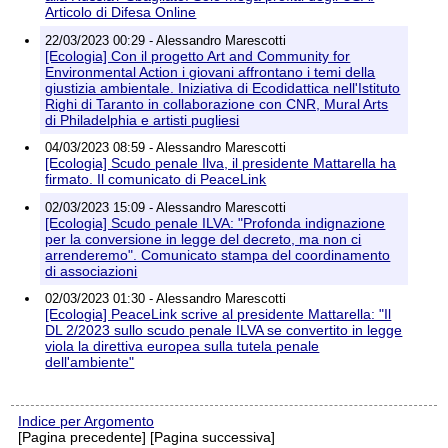
Articolo di Difesa Online
22/03/2023 00:29 - Alessandro Marescotti
[Ecologia] Con il progetto Art and Community for
Environmental Action i giovani affrontano i temi della
giustizia ambientale. Iniziativa di Ecodidattica nell'Istituto
Righi di Taranto in collaborazione con CNR, Mural Arts
di Philadelphia e artisti pugliesi
04/03/2023 08:59 - Alessandro Marescotti
[Ecologia] Scudo penale Ilva, il presidente Mattarella ha
firmato. Il comunicato di PeaceLink
02/03/2023 15:09 - Alessandro Marescotti
[Ecologia] Scudo penale ILVA: "Profonda indignazione
per la conversione in legge del decreto, ma non ci
arrenderemo". Comunicato stampa del coordinamento
di associazioni
02/03/2023 01:30 - Alessandro Marescotti
[Ecologia] PeaceLink scrive al presidente Mattarella: "Il
DL 2/2023 sullo scudo penale ILVA se convertito in legge
viola la direttiva europea sulla tutela penale
dell'ambiente"
Indice per Argomento
[Pagina precedente] [Pagina successiva]