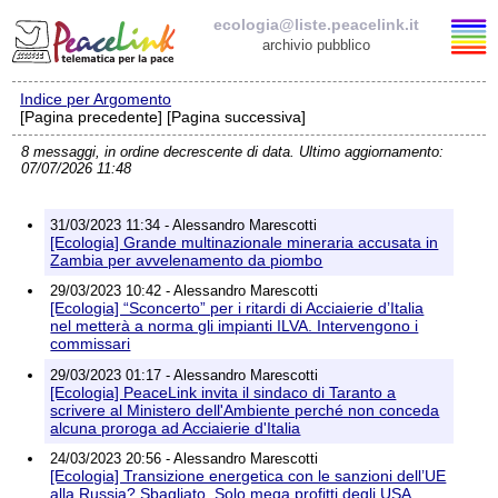
ecologia@liste.peacelink.it
archivio pubblico
Indice per Argomento
Elenco delle liste
[Pagina precedente] [Pagina successiva]
8 messaggi, in ordine decrescente di data. Ultimo aggiornamento:
ecologia@liste.peacelink.it
07/07/2026 11:48
Iscrizione / Cancellazione
31/03/2023 11:34 - Alessandro Marescotti
[Ecologia] Grande multinazionale mineraria accusata in
Policy delle liste di PeaceLink
Zambia per avvelenamento da piombo
29/03/2023 10:42 - Alessandro Marescotti
[Ecologia] “Sconcerto” per i ritardi di Acciaierie d’Italia
Informativa sulla privacy
nel metterà a norma gli impianti ILVA. Intervengono i
commissari
Richieste di rimozione
29/03/2023 01:17 - Alessandro Marescotti
[Ecologia] PeaceLink invita il sindaco di Taranto a
scrivere al Ministero dell'Ambiente perché non conceda
alcuna proroga ad Acciaierie d'Italia
24/03/2023 20:56 - Alessandro Marescotti
[Ecologia] Transizione energetica con le sanzioni dell’UE
alla Russia? Sbagliato. Solo mega profitti degli USA.