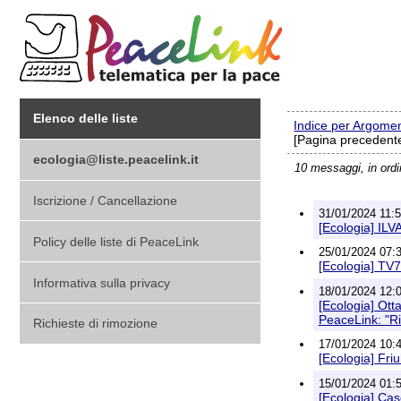
Elenco delle liste
Indice per Argome
[Pagina precedente
ecologia@liste.peacelink.it
10 messaggi, in ord
Iscrizione / Cancellazione
31/01/2024 11:5
[Ecologia] ILV
Policy delle liste di PeaceLink
25/01/2024 07:3
[Ecologia] TV7 
Informativa sulla privacy
18/01/2024 12:0
[Ecologia] Otta
PeaceLink: "Ri
Richieste di rimozione
17/01/2024 10:4
[Ecologia] Friu
15/01/2024 01:5
[Ecologia] Cas