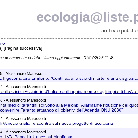
ecologia@liste.p
archivio pubblic
nto
] [Pagina successiva]
ine decrescente di data. Ultimo aggiornamento: 07/07/2026 11:49
5 - Alessandro Marescotti
A. Il governatore Emiliano: "Continua una scia di morte, è una disgrazia
4 - Alessandro Marescotti
sulla crisi di Acciaierie d'Italia e sull'inquinamento degli impianti ILVA a
8 - Alessandro Marescotti
nta medici tarantini scrivono alla Meloni: "Allarmante riduzione del quozi
convertire Taranto attuando gli obiettivi dell'Agenda ONU 2030"
4 - Alessandro Marescotti
li Venezia Giulia, è scontro sul nuovo progetto di acciaieria
4 - Alessandro Marescotti
o ILVA, PeaceLink esce sul Manifesto