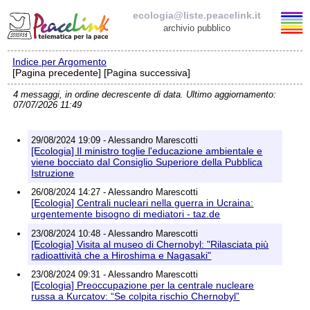
ecologia@liste.peacelink.it
archivio pubblico
Indice per Argomento
Elenco delle liste
[Pagina precedente] [Pagina successiva]
4 messaggi, in ordine decrescente di data. Ultimo aggiornamento:
ecologia@liste.peacelink.it
07/07/2026 11:49
Iscrizione / Cancellazione
29/08/2024 19:09 - Alessandro Marescotti
[Ecologia] Il ministro toglie l'educazione ambientale e
Policy delle liste di PeaceLink
viene bocciato dal Consiglio Superiore della Pubblica
Istruzione
26/08/2024 14:27 - Alessandro Marescotti
Informativa sulla privacy
[Ecologia] Centrali nucleari nella guerra in Ucraina:
urgentemente bisogno di mediatori - taz.de
Richieste di rimozione
23/08/2024 10:48 - Alessandro Marescotti
[Ecologia] Visita al museo di Chernobyl: "Rilasciata più
radioattività che a Hiroshima e Nagasaki"
23/08/2024 09:31 - Alessandro Marescotti
[Ecologia] Preoccupazione per la centrale nucleare
russa a Kurcatov: “Se colpita rischio Chernobyl”