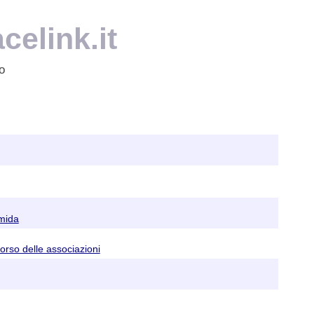
celink.it
o
amida
corso delle associazioni