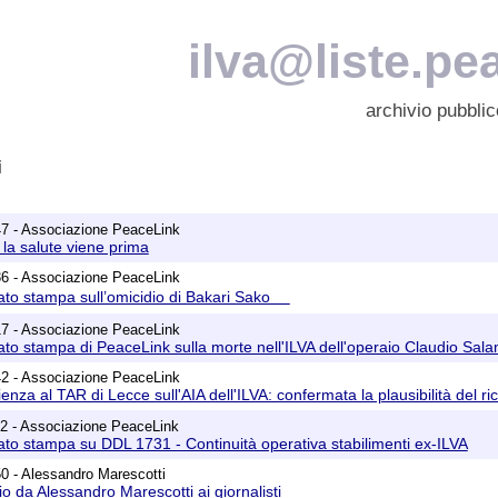
ilva@liste.pea
archivio pubblic
i
47 - Associazione PeaceLink
a la salute viene prima
36 - Associazione PeaceLink
cato stampa sull’omicidio di Bakari Sako
17 - Associazione PeaceLink
ato stampa di PeaceLink sulla morte nell'ILVA dell'operaio Claudio Sal
42 - Associazione PeaceLink
ienza al TAR di Lecce sull'AIA dell'ILVA: confermata la plausibilità del ri
12 - Associazione PeaceLink
ato stampa su DDL 1731 - Continuità operativa stabilimenti ex-ILVA
0 - Alessandro Marescotti
io da Alessandro Marescotti ai giornalisti