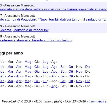
3 - Alessandro Marescotti
omunicato stampa delle sette associazioni che hanno presentato il ricors
7 - Alessandro Marescotti
to stampa di PeaceLink: “Nuovi terribili dati sui tumori, il sindaco di Ta
9 - Alessandro Marescotti
 Chiama", editoriale di PeaceLink
9 - Alessandro Marescotti
conferenza stampa a Taranto su morti sul lavoro
ggi per anno
eb - Mar - Apr -
Mag
- Giu -
Lug
- Ago
Feb
-
Mar
-
Apr
-
Mag
-
Giu
-
Lug
-
Ago
-
Set
-
Ott
- Nov -
Dic
Feb
-
Mar
-
Apr
-
Mag
-
Giu
-
Lug
-
Ago
-
Set
-
Ott
-
Nov
- Dic
Feb
-
Mar
-
Apr
-
Mag
- Giu -
Lug
-
Ago
-
Set
-
Ott
- Nov - Dic
Feb
-
Mar
-
Apr
-
Mag
-
Giu
-
Lug
- Ago -
Set
-
Ott
-
Nov
-
Dic
Feb - Mar - Apr - Mag - Giu - Lug -
Ago
- Set - Ott - Nov - Dic
PeaceLink C.P. 2009 - 74100 Taranto (Italy) - CCP 13403746 -
Informativa s