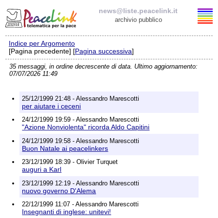
news@liste.peacelink.it
archivio pubblico
Indice per Argomento
Elenco delle liste
[Pagina precedente] [
Pagina successiva
]
35 messaggi, in ordine decrescente di data. Ultimo aggiornamento:
news@liste.peacelink.it
07/07/2026 11:49
Iscrizione / Cancellazione
25/12/1999 21:48 - Alessandro Marescotti
per aiutare i ceceni
Policy delle liste di PeaceLink
24/12/1999 19:59 - Alessandro Marescotti
"Azione Nonviolenta" ricorda Aldo Capitini
Informativa sulla privacy
24/12/1999 19:58 - Alessandro Marescotti
Buon Natale ai peacelinkers
Richieste di rimozione
23/12/1999 18:39 - Olivier Turquet
auguri a Karl
23/12/1999 12:19 - Alessandro Marescotti
nuovo governo D'Alema
22/12/1999 11:07 - Alessandro Marescotti
Insegnanti di inglese: unitevi!