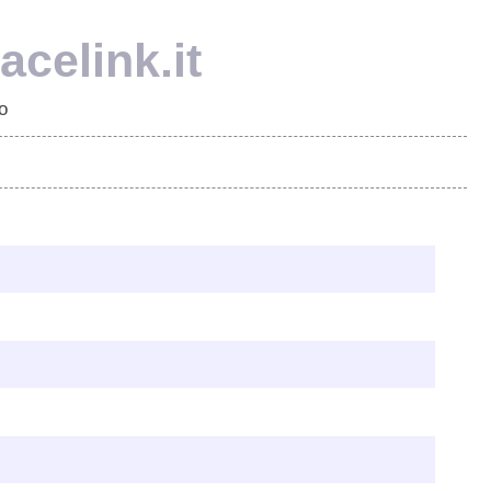
celink.it
o