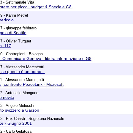
3 - Settimanale Vita
state per piccoli budget & Speciale G8
9 - Karim Metref
pericolo
7 - giuseppe febbraro
polo di Seattle
7 - Olivier Turquet
n. 117
0 - Contropiani - Bologna
: Comunicare Genova - libera informazione e G8
7 - Alessandro Marescotti
o, se questo è un uomo...
1 - Alessandro Marescotti
e, confronto PeaceLink - Microsoft
7 - Antonello Mangano
le novità
3 - Angelo Melocchi
uto svizzero a Garzon
3 - Pax Christi - Segreteria Nazionale
ce - Giugno 2001
2 - Carlo Gubitosa