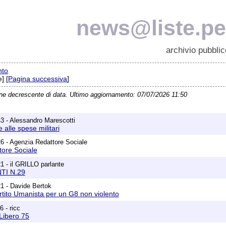
news@liste.pea
archivio pubblic
nto
] [
Pagina successiva
]
ine decrescente di data. Ultimo aggiornamento: 07/07/2026 11:50
3 - Alessandro Marescotti
alle spese militari
6 - Agenzia Redattore Sociale
tore Sociale
1 - il GRILLO parlante
I N.29
1 - Davide Bertok
rtito Umanista per un G8 non violento
 - ricc
Libero 75