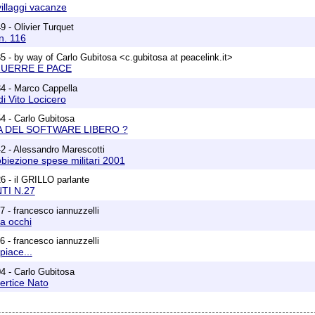
villaggi vacanze
9 - Olivier Turquet
n. 116
5 - by way of Carlo Gubitosa <c.gubitosa at peacelink.it>
UERRE E PACE
4 - Marco Cappella
di Vito Locicero
4 - Carlo Gubitosa
A DEL SOFTWARE LIBERO ?
2 - Alessandro Marescotti
iezione spese militari 2001
6 - il GRILLO parlante
I N.27
7 - francesco iannuzzelli
a occhi
6 - francesco iannuzzelli
piace...
4 - Carlo Gubitosa
vertice Nato